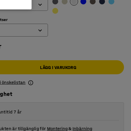
atser
r
LÄGG I VARUKORG
 i önskelistan
ighet
ntitid 7 år
kten är tillgänglig för
Montering
&
Inbärning