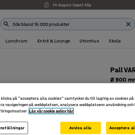
14 dagars öppet köp
Lunchrum
Entré & Lounge
Utomhus
Skola
Pall VA
Ø 900 mm
Art. nr
:
38
klicka på "acceptera alla cookies" samtycker du till lagring av cookies på 
Passar s
tra navigeringen på webbplatsen, analysera webbplatsens användning och b
Tåligt oc
öringsinsatser.
Läs vår cookie policy här
Ben som u
inställningar
Avvisa alla
Acceptera al
Diameter (