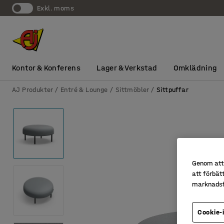
exkl. moms
Kontor & Konferens
Lager & Verkstad
Omklädning
AJ Produkter
Entré & Lounge
Sittmöbler
Sittpuffar
Genom att 
att förbät
marknadsf
Cookie-