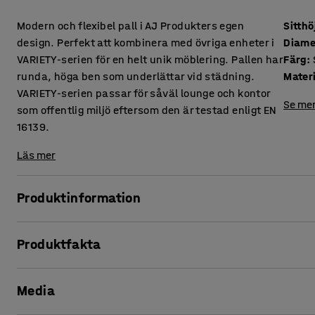
Modern och flexibel pall i AJ Produkters egen
Sitthö
design. Perfekt att kombinera med övriga enheter i
Diame
VARIETY-serien för en helt unik möblering. Pallen har
Färg
:
runda, höga ben som underlättar vid städning.
Mater
VARIETY-serien passar för såväl lounge och kontor
Se mer
som offentlig miljö eftersom den är testad enligt EN
16139.
Läs mer
Produktinformation
Denna sittpall erbjuder hög komfort och är klädd i ett slitsta
Produktfakta
miljöer, såsom lounge och väntrum, men även kontor och s
Sitthöjd
:
425
mm
VARIETY är en mycket funktionell och flexibel modulserie.
Media
Diameter
:
900
mm
monteringen smidig och enkel. Höjden på benen ger ett sti
Färg
:
Silvergrå
städning. Stommen är tillverkad i plywood och har en stopp