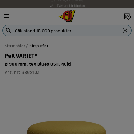
Faktura för företag
Sittmöbler
Sittpuffar
Pall VARIETY
Ø 900 mm, tyg Blues CSII, guld
Art. nr
:
3862103