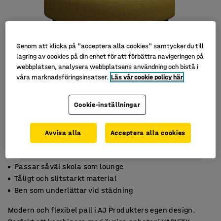
Genom att klicka på "acceptera alla cookies" samtycker du till
lagring av cookies på din enhet för att förbättra navigeringen på
webbplatsen, analysera webbplatsens användning och bistå i
våra marknadsföringsinsatser.
Läs vår cookie policy här
Cookie-inställningar
Avvisa alla
Acceptera alla cookies
Passar såväl skola som lounge
Tåligt och slitstarkt material
Ben som underlättar vid städning
Modern och flexibel pall i AJ Produkters egen design.