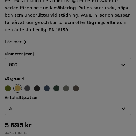
Perfekt att kombinera med övriga enheter i VARIETY-
serien för en helt unik möblering. Pallen har runda, höga
ben som underlättar vid städning. VARIETY-serien passar
för såväl lounge och kontor som offentlig miljö eftersom
den är testad enligt EN 16139.
Läs mer
Diameter (mm)
900
Färg
:
Guld
900
1200
Antal sittplatser
3
5 695 kr
3
exkl. moms
4