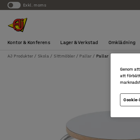
exkl. moms
Kontor & Konferens
Lager & Verkstad
Omklädning
AJ Produkter
Skola
Sittmöbler
Pallar
Pallar
Genom att 
att förbät
marknadsf
Cookie-