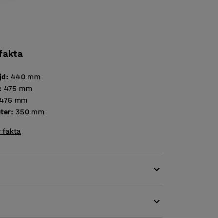
 fakta
jd
:
440
mm
:
475
mm
475
mm
ter
:
350
mm
 fakta
kt som extra sittmöbel i förskolans lekrum.
rdet eller under lekstunden. Pallen har ett
material som är både stryktåligt och lätt att