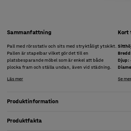
Sammanfattning
Kort
Pall med rörsstativ och sits med stryktåligt ytskikt.
Sitthö
Pallen är stapelbar vilket gör det till en
Bredd
platsbesparande möbel som är enkel att både
Djup
:
plocka fram och ställa undan, även vid städning.
Diame
Läs mer
Se mer
Produktinformation
Pall AIDA I är en lätt och behändig pall som fungerar utmär
Produktfakta
Plocka fram den när barnen behöver fler sittplatser runt bo
stabilt stålrörsstativ och en sits av högtryckslaminat, ett 