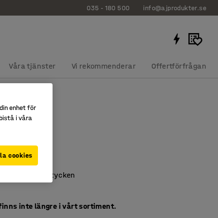
035 - 180 500
info@ajprodukter.se
Våra tjänster
Vi rekommenderar
Offertförfrågan
din enhet för
A I
istå i våra
0 mm, grå
1609
la cookies
slaminat
 upp till fyra stycken
inns inte längre i vårt sortiment.