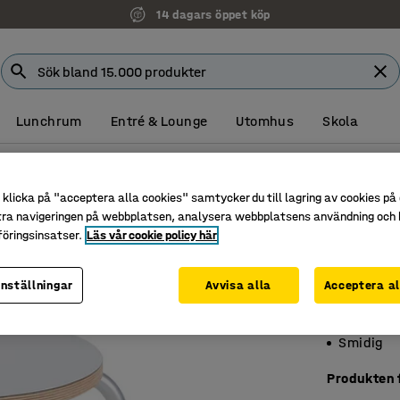
14 dagars öppet köp
Lunchrum
Entré & Lounge
Utomhus
Skola
klicka på "acceptera alla cookies" samtycker du till lagring av cookies på 
Pall AID
tra navigeringen på webbplatsen, analysera webbplatsens användning och b
Höjd: 44
öringsinsatser.
Läs vår cookie policy här
Art. nr
:
36
inställningar
Avvisa alla
Acceptera al
Högtryck
Stapelbar
Smidig
Produkten f