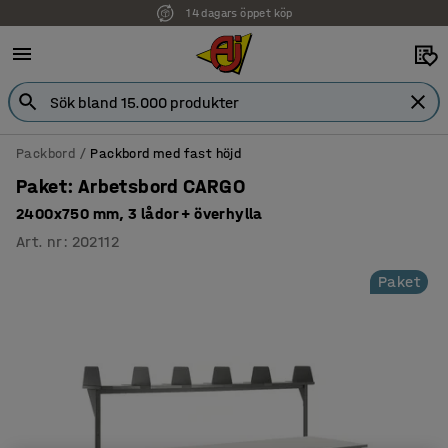
14 dagars öppet köp
Packbord
Packbord med fast höjd
Paket: Arbetsbord CARGO
2400x750 mm, 3 lådor + överhylla
Art. nr
:
202112
Paket