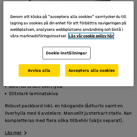
Genom att klicka på "acceptera alla cookies" samtycker du till
lagring av cookies på din enhet för att förbättra navigeringen på
webbplatsen, analysera webbplatsens användning och bistå i
våra marknadsföringsinsatser.
Läs vår cookie policy här
Cookie-inställningar
Avvisa alla
Acceptera alla cookies
Lättillgänglig förvaring
Med hurts och överhylla
Slitstark laminatskiva
Robust packbord inkl. en hängande lådhurts samt en
överhylla med 6 avdelare. Manuellt justerbart stativ. Kan
kompletteras med flera olika tillbehör (säljs separat).
Läs mer