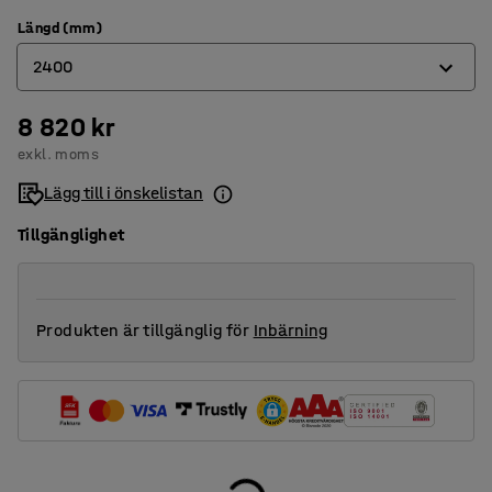
Längd (mm)
2400
8 820 kr
1600
exkl. moms
2000
Lägg till i önskelistan
2400
Tillgänglighet
Produkten är tillgänglig för
Inbärning