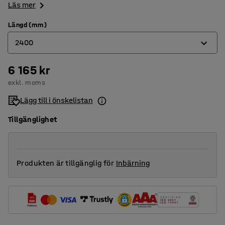
Läs mer
Längd (mm)
2400
6 165 kr
1600
exkl. moms
2000
Lägg till i önskelistan
2400
Tillgänglighet
Produkten är tillgänglig för
Inbärning