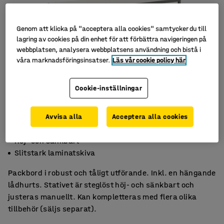
Genom att klicka på "acceptera alla cookies" samtycker du till
lagring av cookies på din enhet för att förbättra navigeringen på
webbplatsen, analysera webbplatsens användning och bistå i
våra marknadsföringsinsatser.
Läs vår cookie policy här
Cookie-inställningar
Avvisa alla
Acceptera alla cookies
Inkl. praktisk lådhurts
Höj- och sänkbart
Slitstark laminatskiva
Packbord i robust och tåligt utförande. Inkl. en hängande
lådhurts. Stativet är steglöst höj- och sänkbart och
justeras manuellt. Kan kompletteras med flera olika
tillbehör (säljs separat).