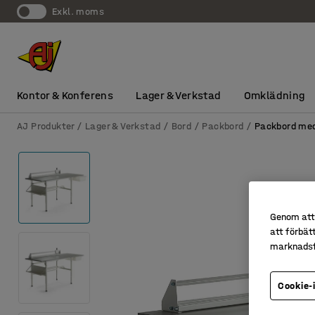
exkl. moms
Kontor & Konferens
Lager & Verkstad
Omklädning
AJ Produkter
Lager & Verkstad
Bord
Packbord
Packbord med
Genom att 
att förbät
marknadsf
Cookie-