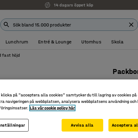
14 dagars öppet köp
Lunchrum
Entré & Lounge
Utomhus
Skola
 fast höjd
Packbo
2000x80
Art. nr
:
201
klicka på "acceptera alla cookies" samtycker du till lagring av cookies på 
tra navigeringen på webbplatsen, analysera webbplatsens användning och b
Steglöst 
öringsinsatser.
Läs vår cookie policy här
Tålig lam
För effek
inställningar
Avvisa alla
Acceptera al
Längd (mm)