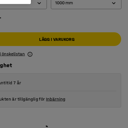
1000 mm
r
1000 mm
1200 mm
LÄGG I VARUKORG
1500 mm
 i önskelistan
ighet
ntitid 7 år
kten är tillgänglig för
Inbärning