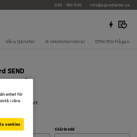
035 - 180 500
info@ajprodukter.se
Våra tjänster
Vi rekommenderar
Offertförfrågan
rd SEND
0 mm, grå
392
din enhet för
istå i våra
höj- och sänkbart
inatskiva
tivare packning
la cookies
Skärbredd