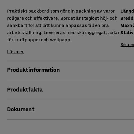
Praktiskt packbord som gör din packning av varor
Läng
roligare och effektivare. Bordet är steglöst höj- och
Bredd
sänkbart för att lätt kunna anpassas till en bra
Maxhö
arbetsställning. Levereras med skäraggregat, axlar
Stativ
för kraftpapper och wellpapp.
Se mer
Läs mer
Produktinformation
Ett praktiskt packbord för effektivare packning. Axlarna fö
Produktfakta
rulla fram emballagematerialet. Materialet hålls fast me
Längd
:
2000
mm
Skäraggregatet har en cirkulär skärtrissa i snabbstål. I 
Dokument
Bredd
:
800
mm
wellpapp även skära till plastfolie, bubbelplast, foam och 
Maxhöjd
:
980
mm
Stativ
:
Manuellt justerbart stativ
Skriv ut produktblad
Packbordet har en högtryckslaminerad bordsskiva. Det ger 
Minsta höjd
:
710
mm
tillverkat i lackerat stål. Bordet är steglöst justerbart i höj