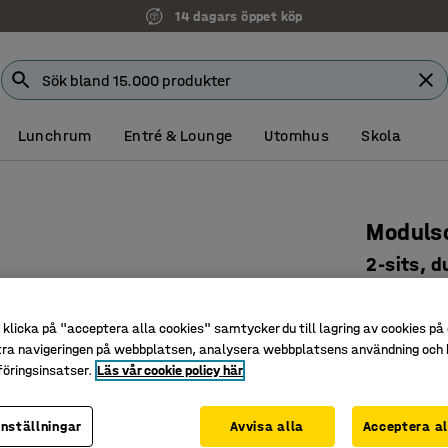
14 dagars öppet köp
Lunchrum
Entré & Lounge
Utomhus
Skola
Modulso
2-sits, d
Art. nr
:
38
klicka på "acceptera alla cookies" samtycker du till lagring av cookies på 
Påbyggna
tra navigeringen på webbplatsen, analysera webbplatsens användning och b
Tåligt oc
öringsinsatser.
Läs vår cookie policy här
Ben som u
Färg
:
Gul
inställningar
Avvisa alla
Acceptera al