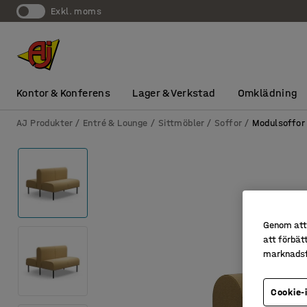
exkl. moms
Kontor & Konferens
Lager & Verkstad
Omklädning
AJ Produkter
Entré & Lounge
Sittmöbler
Soffor
Modulsoffor
Genom att 
att förbät
marknadsf
Cookie-