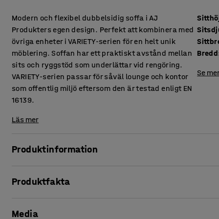
Modern och flexibel dubbelsidig soffa i AJ
Sitthö
Produkters egen design. Perfekt att kombinera med
Sitsd
övriga enheter i VARIETY-serien för en helt unik
Sittb
möblering. Soffan har ett praktiskt avstånd mellan
Bredd
sits och ryggstöd som underlättar vid rengöring.
Se mer
VARIETY-serien passar för såväl lounge och kontor
som offentlig miljö eftersom den är testad enligt EN
16139.
Läs mer
Produktinformation
Denna soffa erbjuder hög komfort och är klädd i ett slitstark
Produktfakta
miljöer, såsom lounge och väntrum, men även kontor och s
att damm och smuts inte samlas mellan dynorna vilket und
Sitthöjd
:
450
mm
Media
Sitsdjup
:
485
mm
VARIETY är en mycket funktionell och flexibel modulserie.