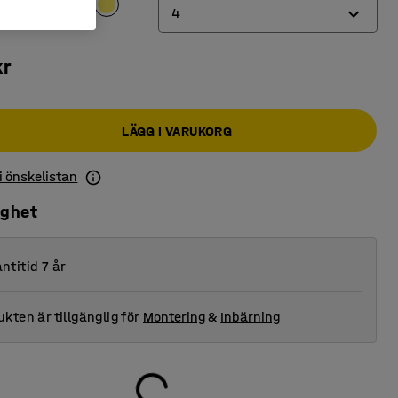
4
4
kr
6
LÄGG I VARUKORG
 i önskelistan
ighet
ntitid 7 år
kten är tillgänglig för
Montering
&
Inbärning