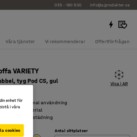
035 - 180 500
info@ajprodukter.se
Våra tjänster
Vi rekommenderar
Offertförfrågan
ffa VARIETY
ubbel, tyg Pod CS, gul
Visa i AR
70126
din enhet för
dsbar för optimal användning
istå i våra
h slitstarkt material
nderlättar vid städning
la cookies
Antal sittplatser