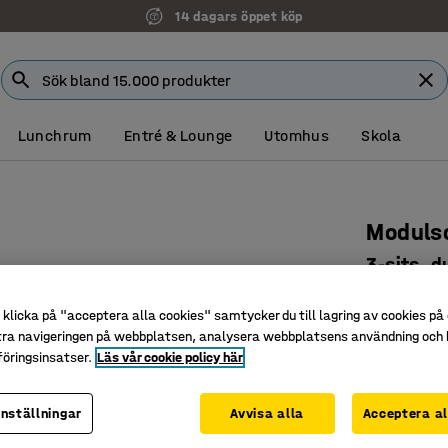
14 dagars öppet köp
Lunchrum
Entré & Lounge
Utomhus
Skola
Modulso
3-sits, d
Art. nr
:
387
klicka på "acceptera alla cookies" samtycker du till lagring av cookies på 
Påbyggna
tra navigeringen på webbplatsen, analysera webbplatsens användning och b
öringsinsatser.
Läs vår cookie policy här
Tåligt oc
Ben som u
inställningar
Avvisa alla
Acceptera al
Färg
:
Gröntu