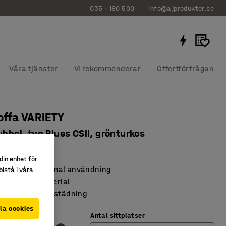
035 - 180 500
info@ajprodukter.se
Våra tjänster
Vi rekommenderar
Offertförfrågan
ffa VARIETY
ubbel, tyg Blues CSII, grönturkos
1107
din enhet för
dsbar för optimal användning
istå i våra
h slitstarkt material
nderlättar vid städning
la cookies
rkos
Antal sittplatser