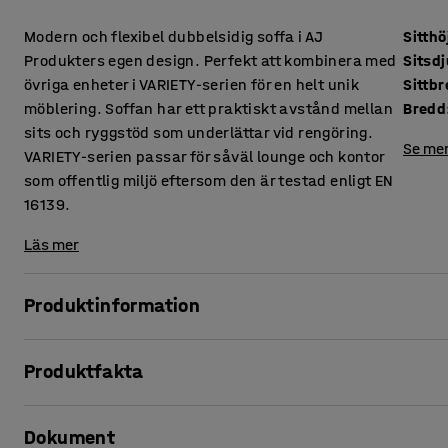
Modern och flexibel dubbelsidig soffa i AJ
Sitthö
Produkters egen design. Perfekt att kombinera med
Sitsd
övriga enheter i VARIETY-serien för en helt unik
Sittb
möblering. Soffan har ett praktiskt avstånd mellan
Bredd
sits och ryggstöd som underlättar vid rengöring.
Se mer
VARIETY-serien passar för såväl lounge och kontor
som offentlig miljö eftersom den är testad enligt EN
16139.
Läs mer
Produktinformation
Denna soffa erbjuder hög komfort och är klädd i ett slitstark
Produktfakta
miljöer, såsom lounge och väntrum, men även kontor och s
att damm och smuts inte samlas mellan dynorna vilket und
Sitthöjd
:
450
mm
Dokument
Sitsdjup
:
485
mm
VARIETY är en mycket funktionell och flexibel modulserie.