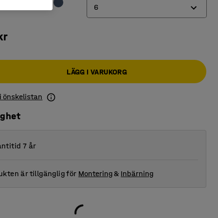
6
4
kr
6
LÄGG I VARUKORG
 i önskelistan
ighet
ntitid 7 år
kten är tillgänglig för
Montering
&
Inbärning