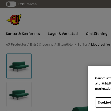
exkl. moms
Kontor & Konferens
Lager & Verkstad
Omklädning
AJ Produkter
Entré & Lounge
Sittmöbler
Soffor
Modulsoffor
Genom att 
att förbät
marknadsf
Cookie-