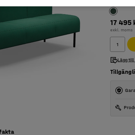
17 495 
exkl. moms
Lägg till
Tillgängl
Gara
Produ
 fakta