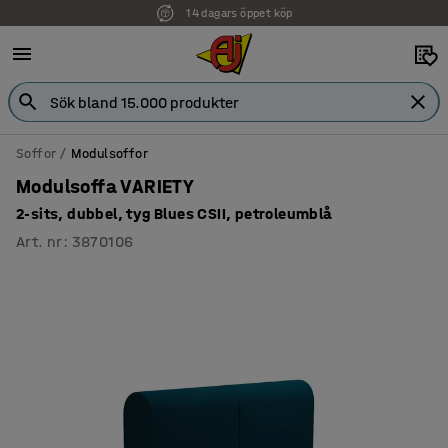
14 dagars öppet köp
Faktura för företag
Soffor
Modulsoffor
Modulsoffa VARIETY
2-sits, dubbel, tyg Blues CSII, petroleumblå
Art. nr
:
3870106