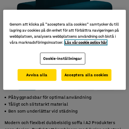
Genom att klicka på "acceptera alla cookies" samtycker du till
lagring av cookies på din enhet för att förbättra navigeringen på
webbplatsen, analysera webbplatsens användning och bistå i
våra marknadsföringsinsatser.
Läs vår cookie policy här
Cookie-inställningar
Avvisa alla
Acceptera alla cookies
Påbyggnadsbar för optimal användning
Tåligt och slitstarkt material
Ben som underlättar vid städning
Modern och flexibel dubbelsidig soffa i AJ Produkters