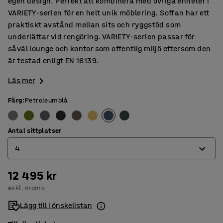
egen design. Perfekt att kombinera med övriga enheter i
VARIETY-serien för en helt unik möblering. Soffan har ett
praktiskt avstånd mellan sits och ryggstöd som
underlättar vid rengöring. VARIETY-serien passar för
såväl lounge och kontor som offentlig miljö eftersom den
är testad enligt EN 16139.
Läs mer
Färg
:
Petroleumblå
Antal sittplatser
4
12 495 kr
4
exkl. moms
6
Lägg till i önskelistan