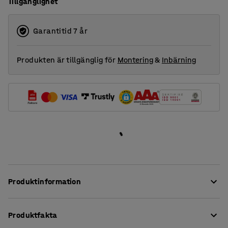
Tillgänglighet
Garantitid 7 år
Produkten är tillgänglig för
Montering
&
Inbärning
Produktinformation
Denna soffa erbjuder hög komfort och är klädd i ett
Produktfakta
slitstarkt tyg, vilket gör den perfekt till offentliga miljöer,