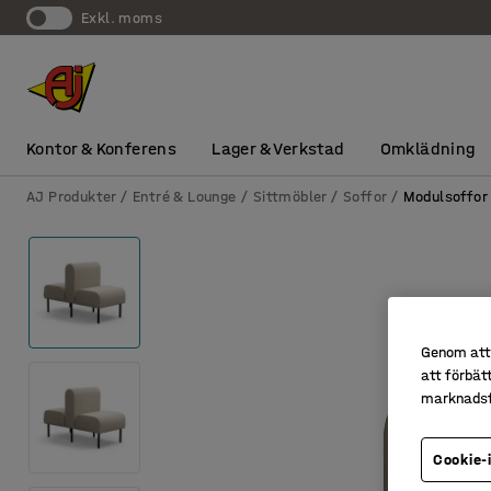
exkl. moms
Kontor & Konferens
Lager & Verkstad
Omklädning
AJ Produkter
Entré & Lounge
Sittmöbler
Soffor
Modulsoffor
Genom att 
att förbät
marknadsf
Cookie-