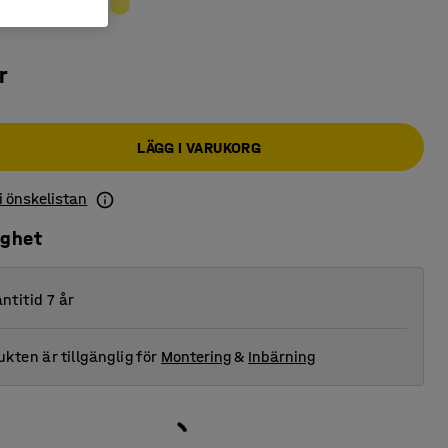
r
LÄGG I VARUKORG
 i önskelistan
ighet
ntitid 7 år
kten är tillgänglig för
Montering
&
Inbärning