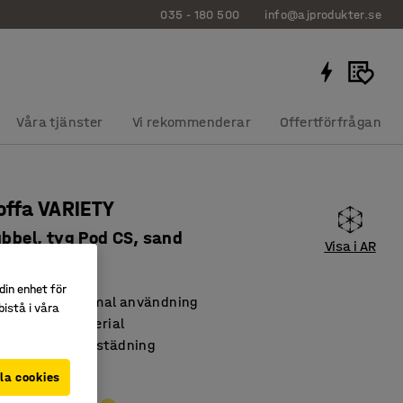
035 - 180 500
info@ajprodukter.se
Våra tjänster
Vi rekommenderar
Offertförfrågan
ffa VARIETY
ubbel, tyg Pod CS, sand
Visa i AR
69127
din enhet för
dsbar för optimal användning
istå i våra
h slitstarkt material
nderlättar vid städning
la cookies
rgad