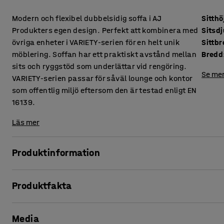
Modern och flexibel dubbelsidig soffa i AJ
Sitthö
Produkters egen design. Perfekt att kombinera med
Sitsd
övriga enheter i VARIETY-serien för en helt unik
Sittb
möblering. Soffan har ett praktiskt avstånd mellan
Bredd
sits och ryggstöd som underlättar vid rengöring.
Se mer
VARIETY-serien passar för såväl lounge och kontor
som offentlig miljö eftersom den är testad enligt EN
16139.
Läs mer
Produktinformation
Denna soffa erbjuder hög komfort och är klädd i ett slitstark
Produktfakta
miljöer, såsom lounge och väntrum, men även kontor och s
att damm och smuts inte samlas mellan dynorna vilket und
Sitthöjd
:
450
mm
Media
Sitsdjup
:
485
mm
VARIETY är en mycket funktionell och flexibel modulserie.