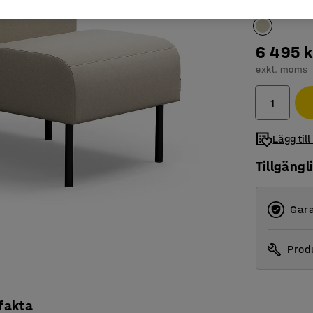
6 495 k
exkl. moms
Lägg till
Tillgängl
Gara
Produ
 fakta