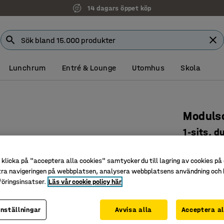
Faktura för företag
Lunchrum
Entré & Lounge
Utomhus
Skola
Modulso
1-sits, d
Art. nr
:
38
klicka på "acceptera alla cookies" samtycker du till lagring av cookies på 
Påbyggna
tra navigeringen på webbplatsen, analysera webbplatsens användning och b
Tåligt oc
öringsinsatser.
Läs vår cookie policy här
Ben som u
inställningar
Avvisa alla
Acceptera al
Färg
:
Sandfä