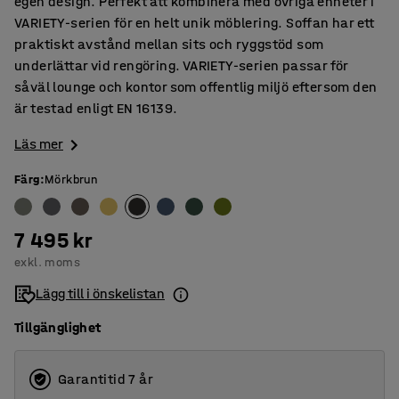
egen design. Perfekt att kombinera med övriga enheter i
VARIETY-serien för en helt unik möblering. Soffan har ett
praktiskt avstånd mellan sits och ryggstöd som
underlättar vid rengöring. VARIETY-serien passar för
såväl lounge och kontor som offentlig miljö eftersom den
är testad enligt EN 16139.
Läs mer
Färg
:
Mörkbrun
7 495 kr
exkl. moms
Lägg till i önskelistan
Tillgänglighet
Garantitid 7 år