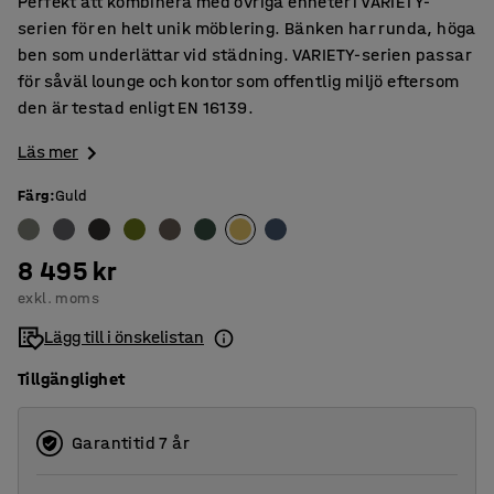
Perfekt att kombinera med övriga enheter i VARIETY-
serien för en helt unik möblering. Bänken har runda, höga
ben som underlättar vid städning. VARIETY-serien passar
för såväl lounge och kontor som offentlig miljö eftersom
den är testad enligt EN 16139.
Läs mer
Färg
:
Guld
8 495 kr
exkl. moms
Lägg till i önskelistan
Tillgänglighet
Garantitid 7 år