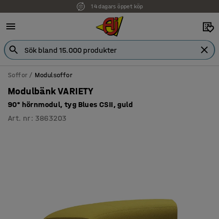
14 dagars öppet köp
Soffor
Modulsoffor
Modulbänk VARIETY
90° hörnmodul, tyg Blues CSII, guld
Art. nr
:
3863203