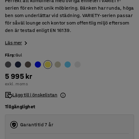
Perfekt att kombinera med övriga enheter i VARIETY-
serien för en helt unik möblering. Bänken har runda, höga
ben som underlättar vid städning. VARIETY-serien passar
för såväl lounge och kontor som offentlig miljö eftersom
den är testad enligt EN 16139.
Läs mer
Färg
:
Gul
5 995 kr
exkl. moms
Lägg till i önskelistan
Tillgänglighet
Garantitid 7 år