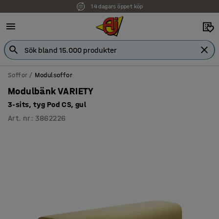
14 dagars öppet köp
Soffor
Modulsoffor
Modulbänk VARIETY
3-sits, tyg Pod CS, gul
Art. nr
:
3862226