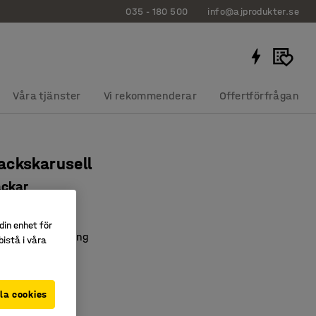
035 - 180 500
info@ajprodukter.se
Våra tjänster
Vi rekommenderar
Offertförfrågan
ackskarusell
ackar
31
din enhet för
 smådelsförvaring
istå i våra
parande
verblick
la cookies
r