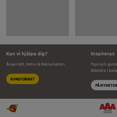
Kan vi hjälpa dig?
Inspireras
Ångerrätt, Retur & Reklamation
Tips och guid
Bläddra i kat
KUNDTJÄNST
FÅ NYHETS