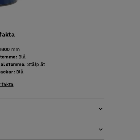
 fakta
1600
mm
stomme
:
Blå
ial stomme
:
Stålplåt
backar
:
Blå
 fakta
t eller i verkstaden med en praktisk