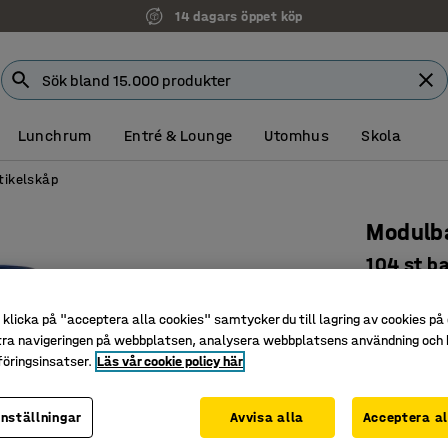
14 dagars öppet köp
Lunchrum
Entré & Lounge
Utomhus
Skola
tikelskåp
Modulb
104 st b
Art. nr
:
208
klicka på "acceptera alla cookies" samtycker du till lagring av cookies på 
Praktisk
tra navigeringen på webbplatsen, analysera webbplatsens användning och b
Platsbes
öringsinsatser.
Läs vår cookie policy här
Ger bra ö
inställningar
Avvisa alla
Acceptera al
9 995 k