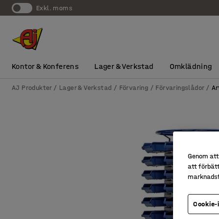
exkl. moms
Kontor & Konferens
Lager & Verkstad
Omklädning
AJ Produkter
Lager & Verkstad
Förvaring
Förvaringslådor
Ar
Genom att 
att förbät
marknadsf
Cookie-