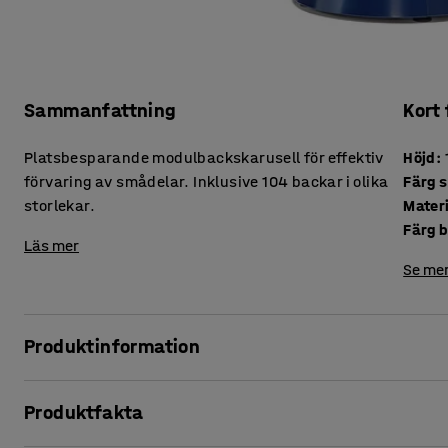
Sammanfattning
Kort
Platsbesparande modulbackskarusell för effektiv
Höjd
:
förvaring av smådelar. Inklusive 104 backar i olika
Färg 
storlekar.
Mater
Färg 
Läs mer
Se mer
Produktinformation
Förenkla förvaringen och sorteringen av smådelar på lagre
Produktfakta
modulbackskarusell.