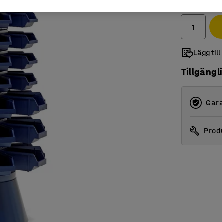
exkl. moms
Lägg till
Tillgängl
Gara
Produ