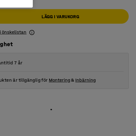
LÄGG I VARUKORG
 i önskelistan
ighet
ntitid 7 år
kten är tillgänglig för
Montering
&
Inbärning