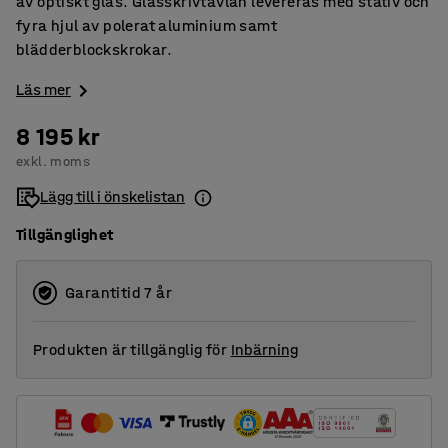
av optiskt glas. Glasskrivtavlan levereras med stativ och
fyra hjul av polerat aluminium samt
blädderblockskrokar.
Läs mer
8 195 kr
exkl. moms
Lägg till i önskelistan
Tillgänglighet
Garantitid 7 år
Produkten är tillgänglig för
Inbärning