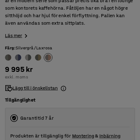
är en modern serie som passar precis lika bra i en lounge
som kontorets kaffehörna. Fåtöljen har en något högre
sitthöjd och har hjul för enkel förflyttning. Pallen kan
även användas som extra sittplats.
Läs mer
Färg
:
Silvergrå/Laxrosa
9 995 kr
exkl. moms
Lägg till i önskelistan
Tillgänglighet
Garantitid 7 år
Produkten är tillgänglig för
Montering
&
Inbärning