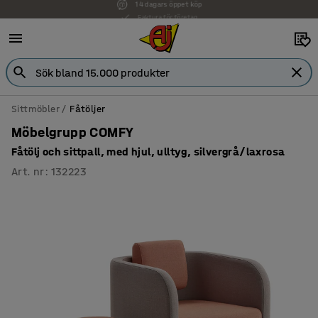
Faktura för företag
Sittmöbler
Fåtöljer
Möbelgrupp COMFY
Fåtölj och sittpall, med hjul, ulltyg, silvergrå/laxrosa
Art. nr
:
132223