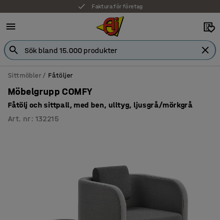
Faktura för företag
Sittmöbler
Fåtöljer
Möbelgrupp COMFY
Fåtölj och sittpall, med ben, ulltyg, ljusgrå/mörkgrå
Art. nr
:
132215