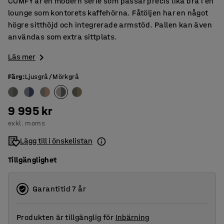
COMFY är en modern serie som passar precis lika bra i en
lounge som kontorets kaffehörna. Fåtöljen har en något
högre sitthöjd och integrerade armstöd. Pallen kan även
användas som extra sittplats.
Läs mer
Färg
:
Ljusgrå/Mörkgrå
9 995 kr
exkl. moms
Lägg till i önskelistan
Tillgänglighet
Garantitid 7 år
Produkten är tillgänglig för
Inbärning