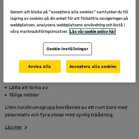
Genom att klicka på "acceptera alla cookies" samtycker du till
lagring av cookies på din enhet för att förbättra navigeringen på
webbplatsen, analysera webbplatsens användning och bistå i
våra marknadsföringsinsatser.
Läs vår cookie policy här
Cookie-inställningar
Avvisa alla
Acceptera alla cookies
Bordsskiva i laminat
Lätta att torka av
Tåliga möbler
Liten lunchrumsgrupp bestående av ett runt bord med
pelarstativ och fyra stolar med synlig träådring.
Läs mer