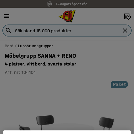
14 dagars öppet köp
Bord
Lunchrumsgrupper
Möbelgrupp SANNA + RENO
4 platser, vitt bord, svarta stolar
Art. nr
:
104101
Paket