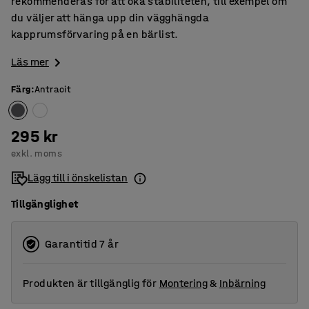
rekommenderas för att öka stabiliteten, till exempel om
du väljer att hänga upp din vägghängda
kapprumsförvaring på en bärlist.
Läs mer
Färg
:
Antracit
295 kr
exkl. moms
Lägg till i önskelistan
Tillgänglighet
Garantitid 7 år
Produkten är tillgänglig för
Montering
&
Inbärning