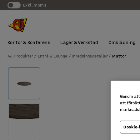
exkl. moms
Kontor & Konferens
Lager & Verkstad
Omklädning
AJ Produkter
Entré & Lounge
Inredningsdetaljer
Mattor
Genom att 
att förbät
marknadsf
Cookie-