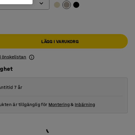
LÄGG I VARUKORG
 i önskelistan
ighet
ntitid 7 år
kten är tillgänglig för
Montering
&
Inbärning