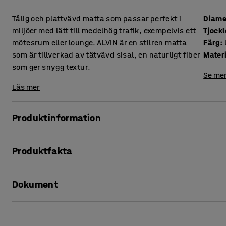
Tålig och plattvävd matta som passar perfekt i
Diame
miljöer med lätt till medelhög trafik, exempelvis ett
Tjockl
mötesrum eller lounge. ALVIN är en stilren matta
Färg
:
som är tillverkad av tätvävd sisal, en naturligt fiber
Mater
som ger snygg textur.
Se mer
Läs mer
Produktinformation
ALVIN är en stilren matta som är utmärkt i offentliga miljöe
Produktfakta
mötesrum som lounge. Mattan är tillverkad av 100% sisal vi
naturlig och lite rå textur. Något som gör att den blir både e
Diameter
:
2000
mm
Dokument
Tjocklek
:
8
mm
Mattan är permanent antistatisk. Stolar med hjul bör int
Färg
:
Ljusbrun
Material
:
Sisal
Skriv ut produktblad
Materialspecifikation
:
Epoca Sisal Boucle - 4064005