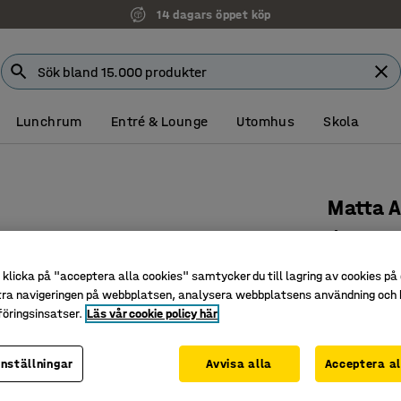
14 dagars öppet köp
Lunchrum
Entré & Lounge
Utomhus
Skola
Matta A
Ø 2000 m
Art. nr
:
38
klicka på "acceptera alla cookies" samtycker du till lagring av cookies på 
tra navigeringen på webbplatsen, analysera webbplatsens användning och b
Tålig och
öringsinsatser.
Läs vår cookie policy här
Ger en ha
För miljöe
inställningar
Avvisa alla
Acceptera al
Diameter (