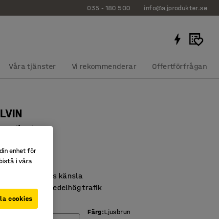
035 - 180 500
info@ajprodukter.se
Våra tjänster
Vi rekommenderar
Offertförfrågan
LVIN
m, ljusbrun
27002
din enhet för
istå i våra
 stilren matta
rmonisk & tidlös känsla
r med lätt till medelhög trafik
la cookies
mm)
Färg
:
Ljusbrun