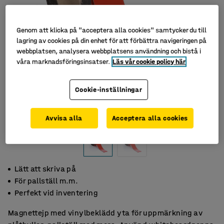
Genom att klicka på "acceptera alla cookies" samtycker du till
lagring av cookies på din enhet för att förbättra navigeringen på
webbplatsen, analysera webbplatsens användning och bistå i
våra marknadsföringsinsatser.
Läs vår cookie policy här
Cookie-inställningar
Avvisa alla
Acceptera alla cookies
Lätt att skriva på
För pallställ m.m.
Perfekt vid inventering
Magnettejp med vinylbeklädd yta för uppmärkning av