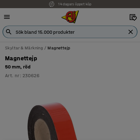
14 dagars öppet köp
Skyltar & Märkning
Magnettejp
Magnettejp
50 mm, röd
Art. nr
:
230626