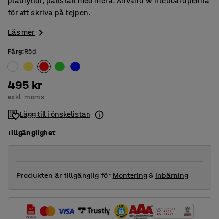
plåthyllor, pallställ med mera. Använd whiteboardpenna
för att skriva på tejpen.
Läs mer
Färg
:
Röd
495 kr
exkl. moms
Lägg till i önskelistan
Tillgänglighet
Produkten är tillgänglig för
Montering
&
Inbärning