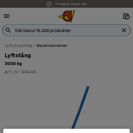
14 dagars öppet köp
Lyftutrustning
Maskinskridskor
Lyftstång
3000 kg
Art. nr
:
40449