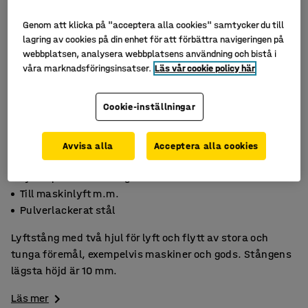
Genom att klicka på "acceptera alla cookies" samtycker du till
lagring av cookies på din enhet för att förbättra navigeringen på
webbplatsen, analysera webbplatsens användning och bistå i
våra marknadsföringsinsatser.
Läs vår cookie policy här
Cookie-inställningar
Avvisa alla
Acceptera alla cookies
Lyftkapacitet 3000 kg
Till maskinlyft m.m.
Pulverlackerat stål
Lyftstång med två hjul för lyft och flytt av stora och
tunga föremål, exempelvis maskiner och gods. Stångens
lägsta höjd är 10 mm.
Läs mer