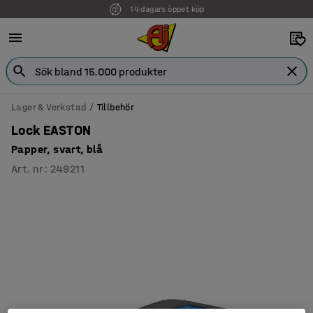
14 dagars öppet köp
Faktura för företag
Lager & Verkstad
Tillbehör
Lock EASTON
Papper, svart, blå
Art. nr
:
249211