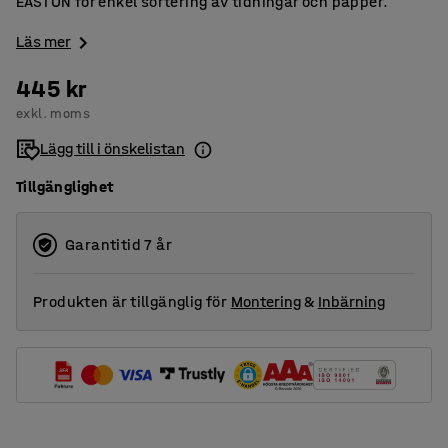
EASTON för enkel sortering av tidningar och papper.
Läs mer
445 kr
exkl. moms
Lägg till i önskelistan
Tillgänglighet
Garantitid 7 år
Produkten är tillgänglig för
Montering
&
Inbärning