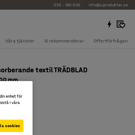
035 - 180 500
info@ajprodukter.se
Våra tjänster
Vi rekommenderar
Offertförfrågan
orberande textil TRÄDBLAD
200 mm
3832
din enhet för
istå i våra
tiv
dämpande filt
la cookies
r