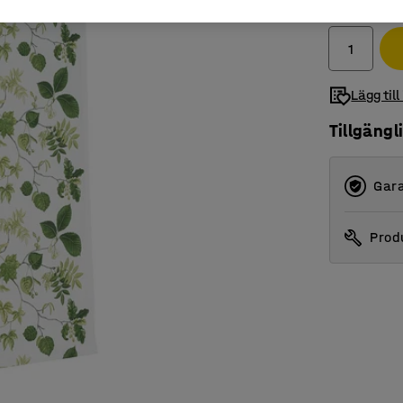
exkl. moms
Lägg till
Tillgängl
Gara
Produ