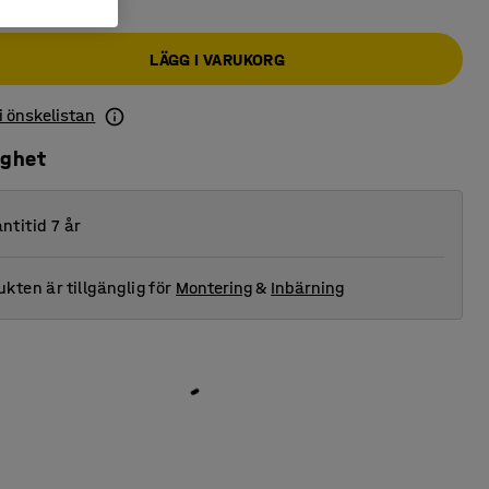
LÄGG I VARUKORG
 i önskelistan
ighet
ntitid 7 år
kten är tillgänglig för
Montering
&
Inbärning