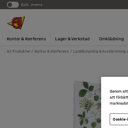
exkl. moms
Kontor & Konferens
Lager & Verkstad
Omklädning
AJ Produkter
Kontor & Konferens
Ljuddämpning & Avskärmning
Genom att 
att förbät
marknadsf
Cookie-