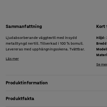
Sammanfattning
Kort
Ljudabsorberande väggtextil med insydd
Höjd
:
metalltyngd nertill. Tillverkad i 100 % bomull.
Bredd
Levereras med upphängningsskena. Tvättbar.
Model
Mater
Läs mer
Se mer
Produktinformation
Höga ljudnivåer i skolor och förskolor kan ha en negativ 
Produktfakta
ljudsmarta produkter går det att optimera lokalerna och ska
dessa väggtextilier. Förutom att vara ljuddämpande är de 