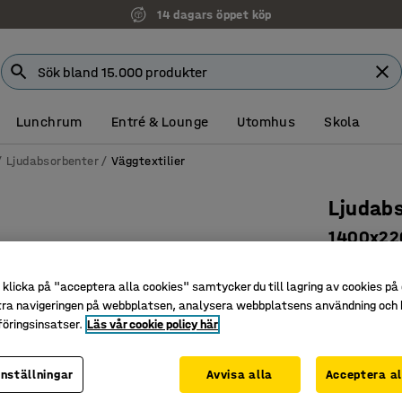
14 dagars öppet köp
Lunchrum
Entré & Lounge
Utomhus
Skola
Ljudabsorbenter
Väggtextilier
Ljudabs
1400x2
Art. nr
:
38
klicka på "acceptera alla cookies" samtycker du till lagring av cookies på 
Tvättbar
tra navigeringen på webbplatsen, analysera webbplatsens användning och b
Tryckt mo
öringsinsatser.
Läs vår cookie policy här
Med ljud
inställningar
Avvisa alla
Acceptera al
2 395 k