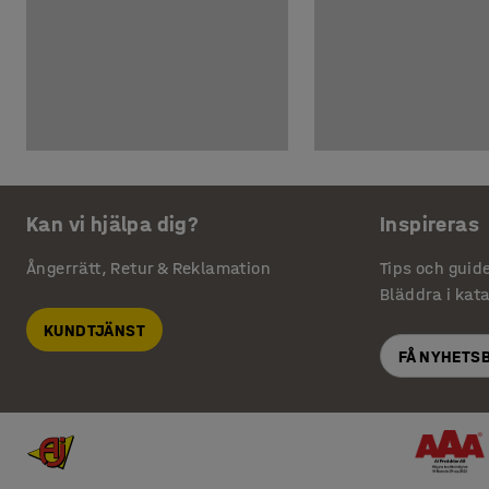
Kan vi hjälpa dig?
Inspireras
Ångerrätt, Retur & Reklamation
Tips och guid
Bläddra i kat
KUNDTJÄNST
FÅ NYHETS