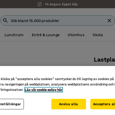
14 dagars öppet köp
Lunchrum
Entré & Lounge
Utomhus
Skola
Lastpla
450x46
Art. nr
:
30
klicka på "acceptera alla cookies" samtycker du till lagring av cookies på 
tra navigeringen på webbplatsen, analysera webbplatsens användning och b
Rostfri
öringsinsatser.
Läs vår cookie policy här
Skiva av 
Tillbehör 
inställningar
Avvisa alla
Acceptera al
2 695 k