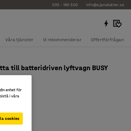
035 - 180 500
info@ajprodukter.se
Våra tjänster
Vi rekommenderar
Offertförfrågan
tta till batteridriven lyftvagn BUSY
0 mm
0781
din enhet för
istå i våra
nylon
för lyftvagn
la cookies
r