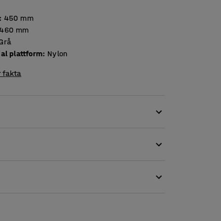
:
450
mm
460
mm
Grå
al plattform
:
Nylon
 fakta
agn. Lastplattan passar till lyftvagn art.no