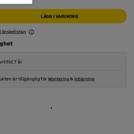
LÄGG I VARUKORG
 i önskelistan
ighet
ntitid 7 år
kten är tillgänglig för
Montering
&
Inbärning