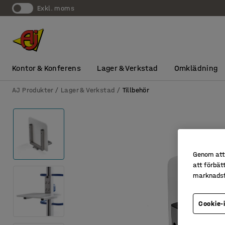
exkl. moms
Kontor & Konferens
Lager & Verkstad
Omklädning
AJ Produkter
Lager & Verkstad
Tillbehör
Genom att 
att förbät
marknadsf
Cookie-