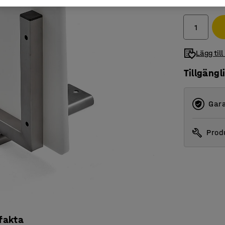
exkl. moms
Lägg till
Tillgängl
Gara
Produ
 fakta