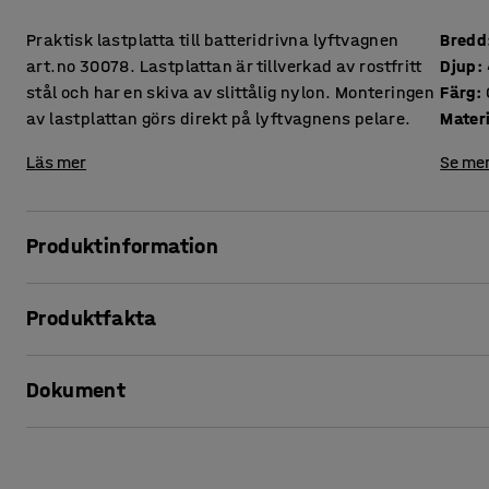
Praktisk lastplatta till batteridrivna lyftvagnen
Bredd
art.no 30078. Lastplattan är tillverkad av rostfritt
Djup
:
stål och har en skiva av slittålig nylon. Monteringen
Färg
:
av lastplattan görs direkt på lyftvagnens pelare.
Materi
Läs mer
Se mer
Produktinformation
Smidigt och högkvalitativt tillbehör till batteridriven lyftv
Produktfakta
30078.
Bredd
:
450
mm
Dokument
Djup
:
460
mm
Färg
:
Grå
Material plattform
:
Nylon
Skriv ut produktblad
Material stativ
:
Rostfritt stål