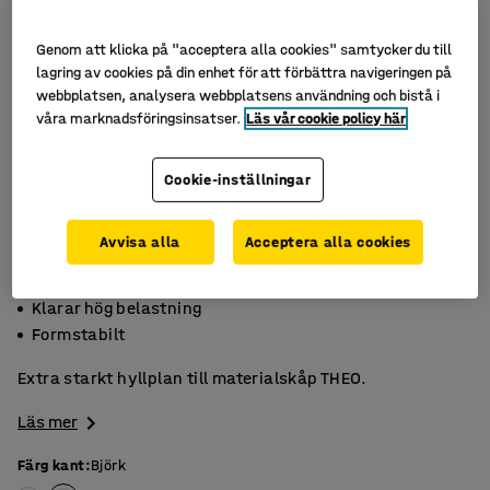
Genom att klicka på "acceptera alla cookies" samtycker du till
lagring av cookies på din enhet för att förbättra navigeringen på
webbplatsen, analysera webbplatsens användning och bistå i
våra marknadsföringsinsatser.
Läs vår cookie policy här
Cookie-inställningar
Avvisa alla
Acceptera alla cookies
Lamellträ
Klarar hög belastning
Formstabilt
Extra starkt hyllplan till materialskåp THEO.
Läs mer
Färg kant
:
Björk