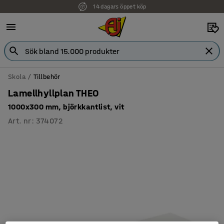
14 dagars öppet köp
Skola
Tillbehör
Lamellhyllplan THEO
1000x300 mm, björkkantlist, vit
Art. nr
:
374072