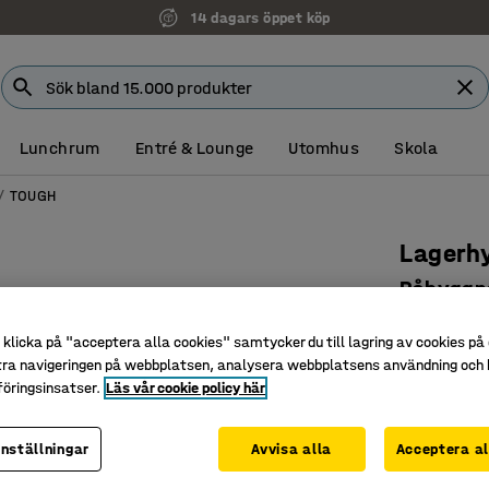
14 dagars öppet köp
Lunchrum
Entré & Lounge
Utomhus
Skola
TOUGH
Lagerh
Påbyggn
trähyllp
klicka på "acceptera alla cookies" samtycker du till lagring av cookies på 
Art. nr
:
213
tra navigeringen på webbplatsen, analysera webbplatsens användning och b
öringsinsatser.
Läs vår cookie policy här
För kräva
Hög bela
inställningar
Avvisa alla
Acceptera al
Bygg ut 