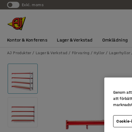
exkl. moms
Kontor & Konferens
Lager & Verkstad
Omklädning
AJ Produkter
Lager & Verkstad
Förvaring
Hyllor
Lagerhyllor
Genom att 
att förbät
marknadsf
Cookie-