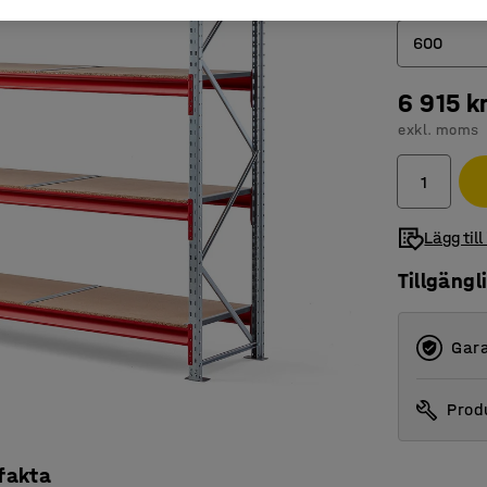
Djup (mm)
600
6 915 k
600
exkl. moms
1000
Lägg till
Tillgängl
Gara
Produ
 fakta