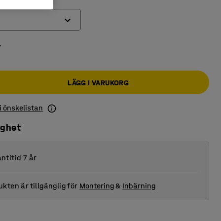
r
LÄGG I VARUKORG
 i önskelistan
ighet
ntitid 7 år
kten är tillgänglig för
Montering
&
Inbärning