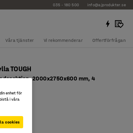
035 - 180 500
info@ajprodukter.se
Våra tjänster
Vi rekommenderar
Offertförfrågan
ylla TOUGH
adssektion, 2000x2750x600 mm, 4
lan
din enhet för
122
istå i våra
nde miljöer
stning
la cookies
på bredden