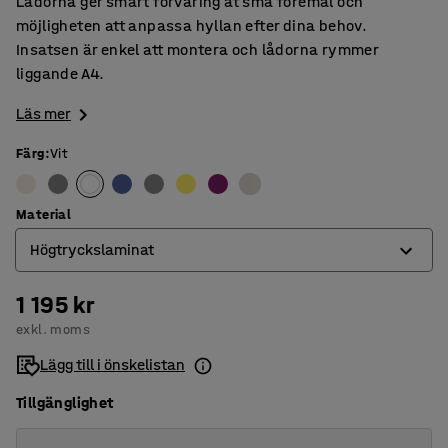
Lådorna ger smart förvaring åt små föremål och
möjligheten att anpassa hyllan efter dina behov.
Insatsen är enkel att montera och lådorna rymmer
liggande A4.
Läs mer
Färg
:
Vit
Material
Högtryckslaminat
1 195 kr
Björkkryssfanér
exkl. moms
Högtryckslaminat
Lägg till i önskelistan
Tillgänglighet