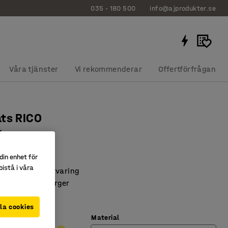
035 - 180 500
info@ajprodukter.se
Våra tjänster
Vi rekommenderar
Offertförfrågan
ats RICO
it
6204
din enhet för
istå i våra
ra din RICO förvaring
n flera olika färger
montera
la cookies
Material