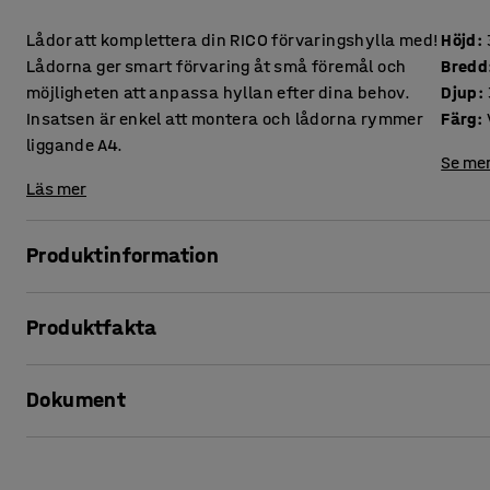
Lådor att komplettera din RICO förvaringshylla med!
Höjd
:
Lådorna ger smart förvaring åt små föremål och
Bredd
möjligheten att anpassa hyllan efter dina behov.
Djup
:
Insatsen är enkel att montera och lådorna rymmer
Färg
:
liggande A4.
Se mer
Läs mer
Produktinformation
Få en förvaring helt anpassad efter dina önskemål med des
Produktfakta
sitter i en insats som du enkelt skjuter in i hyllan och mont
Höjd
:
355
mm
Lådinsatsen rymmer liggande A4-papper och är perfekt för 
Dokument
Bredd
:
375
mm
och annat smått. För att få en organiserad förvaring kan d
Djup
:
355
mm
plats, vilket gör det lättare för både dig och barnen att hitt
Färg
:
Vit
Skriv ut produktblad
Material
:
Högtryckslaminat
Lådinsatsen finns med två eller tre lådor och kommer i fle