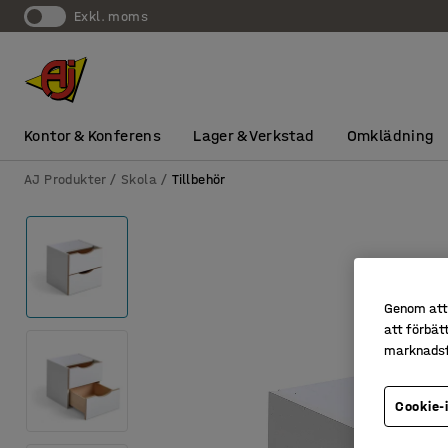
exkl. moms
Kontor & Konferens
Lager & Verkstad
Omklädning
AJ Produkter
Skola
Tillbehör
Genom att 
att förbät
marknadsf
Cookie-