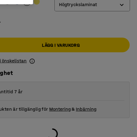
Högtryckslaminat
Björkkryssfanér
r
Högtryckslaminat
LÄGG I VARUKORG
 i önskelistan
ighet
ntitid 7 år
kten är tillgänglig för
Montering
&
Inbärning