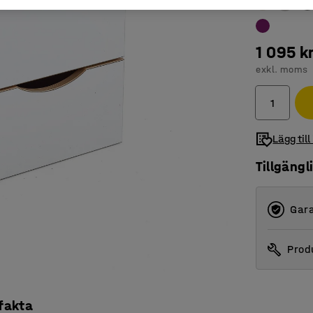
1 095 k
exkl. moms
Lägg till
Tillgängl
Gara
Produ
 fakta