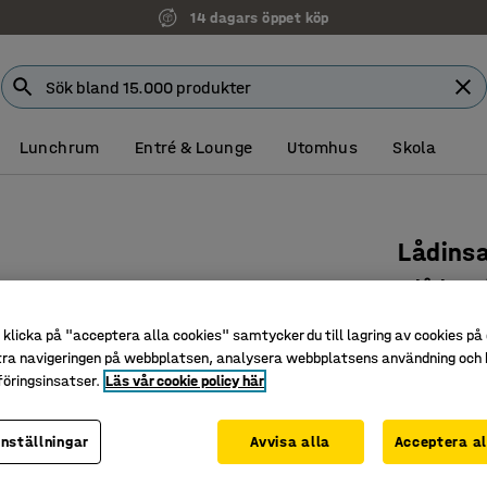
14 dagars öppet köp
Lunchrum
Entré & Lounge
Utomhus
Skola
Lådins
2 lådor, v
Art. nr
:
37
klicka på "acceptera alla cookies" samtycker du till lagring av cookies på 
tra navigeringen på webbplatsen, analysera webbplatsens användning och b
Komplette
öringsinsatser.
Läs vår cookie policy här
Välj mella
Lätt att 
inställningar
Avvisa alla
Acceptera al
Färg
:
Vit