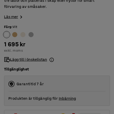
tre lådor och placeras i skåp eller hyllor för smart
förvaring av småsaker.
Läs mer
Färg
:
Vit
1 695 kr
exkl. moms
Lägg till i önskelistan
Tillgänglighet
Garantitid 7 år
Produkten är tillgänglig för
Inbärning