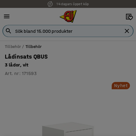
14 dagars öppet köp
Faktura för företag
Tillbehör
Tillbehör
Lådinsats QBUS
3 lådor, vit
Art. nr
:
171593
Nyhet