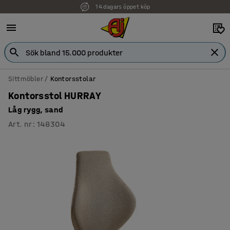
14 dagars öppet köp
Faktura för företag
Sittmöbler
Kontorsstolar
Kontorsstol HURRAY
Låg rygg, sand
Art. nr
:
148304