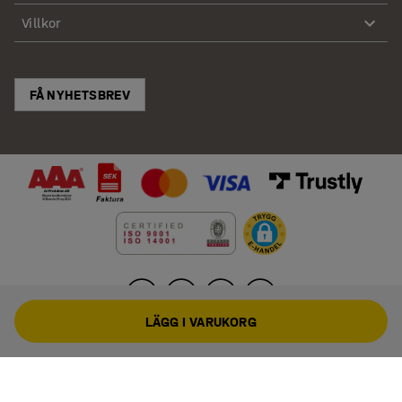
Villkor
FÅ NYHETSBREV
LÄGG I VARUKORG