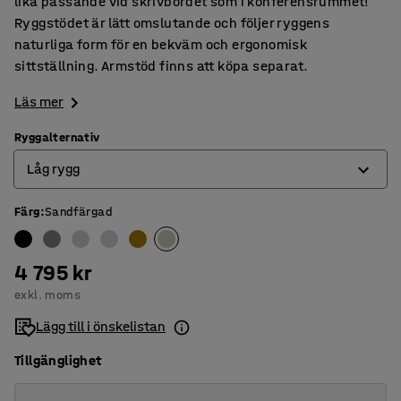
lika passande vid skrivbordet som i konferensrummet!
Ryggstödet är lätt omslutande och följer ryggens
naturliga form för en bekväm och ergonomisk
sittställning. Armstöd finns att köpa separat.
Läs mer
Ryggalternativ
Låg rygg
Färg
:
Sandfärgad
Hög rygg
Låg rygg
4 795 kr
exkl. moms
Lägg till i önskelistan
Tillgänglighet