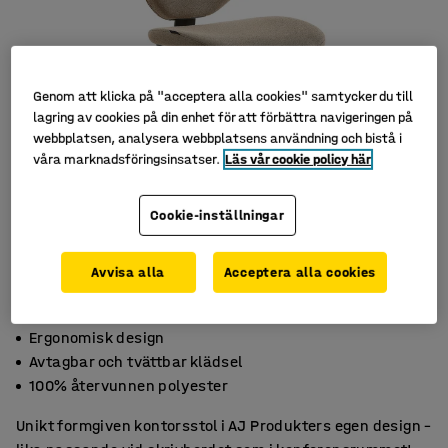
Genom att klicka på "acceptera alla cookies" samtycker du till
lagring av cookies på din enhet för att förbättra navigeringen på
webbplatsen, analysera webbplatsens användning och bistå i
våra marknadsföringsinsatser.
Läs vår cookie policy här
Cookie-inställningar
Avvisa alla
Acceptera alla cookies
Ergonomisk design
Avtagbar och tvättbar klädsel
100% återvunnen polyester
Unikt formgiven kontorsstol i AJ Produkters egen design –