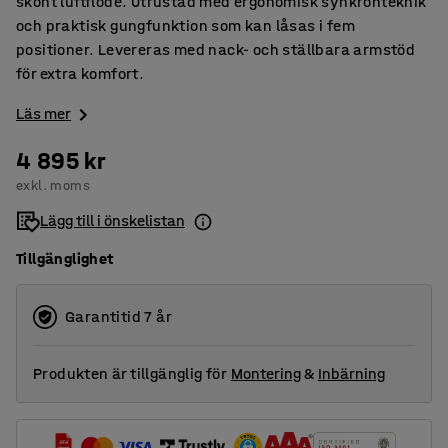
skönt luftflöde. Utrustad med ergonomisk synkronteknik
och praktisk gungfunktion som kan låsas i fem
positioner. Levereras med nack- och ställbara armstöd
för extra komfort.
Läs mer
4 895 kr
exkl. moms
Lägg till i önskelistan
Tillgänglighet
Garantitid 7 år
Produkten är tillgänglig för
Montering
&
Inbärning