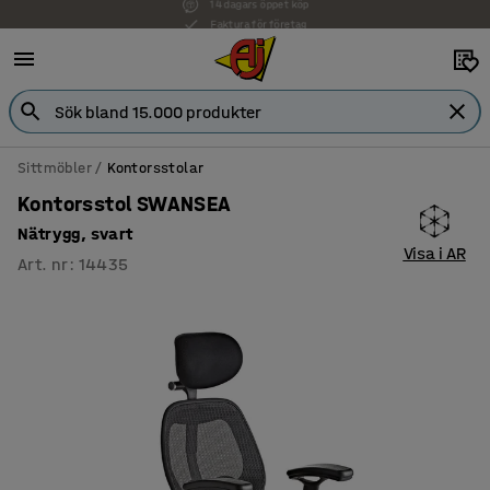
Faktura för företag
Sittmöbler
Kontorsstolar
Kontorsstol SWANSEA
Nätrygg, svart
Visa i AR
Art. nr
:
14435