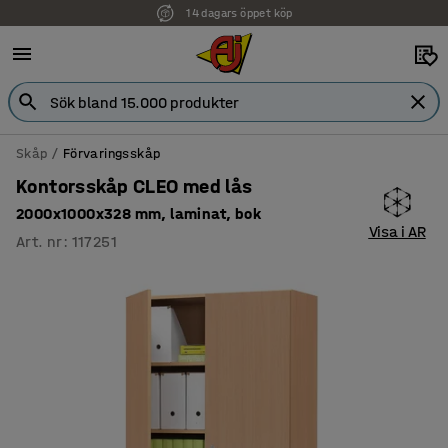
14 dagars öppet köp
Skåp
Förvaringsskåp
Kontorsskåp CLEO med lås
2000x1000x328 mm, laminat, bok
Visa i AR
Art. nr
:
117251