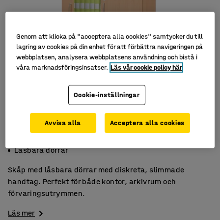
Genom att klicka på "acceptera alla cookies" samtycker du till
lagring av cookies på din enhet för att förbättra navigeringen på
webbplatsen, analysera webbplatsens användning och bistå i
våra marknadsföringsinsatser.
Läs vår cookie policy här
Cookie-inställningar
Avvisa alla
Acceptera alla cookies
Prisvärt
Laminat
Låsbara dörrar
Skåp med låsbara dörrar med diskreta, slimmade
handtag. Perfekt för både kontor, arkivrum och
förvaringsutrymmen.
Läs mer