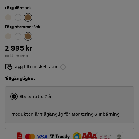
Färg dörr
:
Bok
Färg stomme
:
Bok
2 995 kr
exkl. moms
Lägg till i önskelistan
Tillgänglighet
Garantitid 7 år
Produkten är tillgänglig för
Montering
&
Inbärning