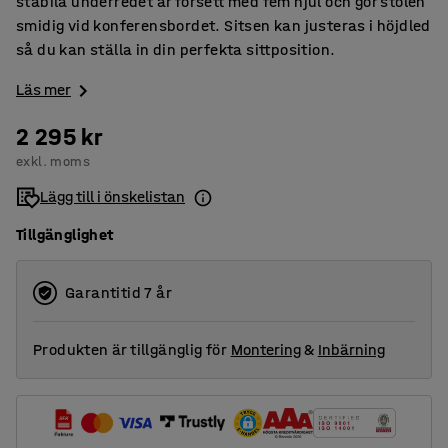
stabila underredet är försett med fem hjul och gör stolen
smidig vid konferensbordet. Sitsen kan justeras i höjdled
så du kan ställa in din perfekta sittposition.
Läs mer
2 295 kr
exkl. moms
Lägg till i önskelistan
Tillgänglighet
Garantitid 7 år
Produkten är tillgänglig för
Montering
&
Inbärning