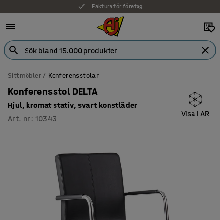
Faktura för företag
Sittmöbler
Konferensstolar
Konferensstol DELTA
Hjul, kromat stativ, svart konstläder
Visa i AR
Art. nr
:
10343