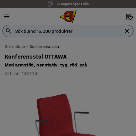
14 dagars öppet köp
Faktura för företag
Sittmöbler
Konferensstolar
Konferensstol OTTAWA
Med armstöd, benstativ, tyg, röd, grå
Art. nr
:
137743