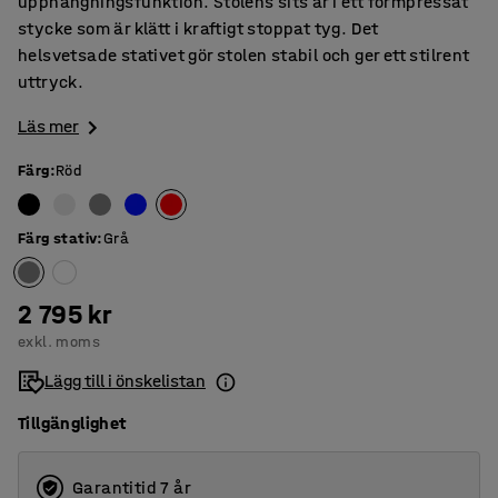
upphängningsfunktion. Stolens sits är i ett formpressat
stycke som är klätt i kraftigt stoppat tyg. Det
helsvetsade stativet gör stolen stabil och ger ett stilrent
uttryck.
Läs mer
Färg
:
Röd
Färg stativ
:
Grå
2 795 kr
exkl. moms
Lägg till i önskelistan
Tillgänglighet
Garantitid 7 år