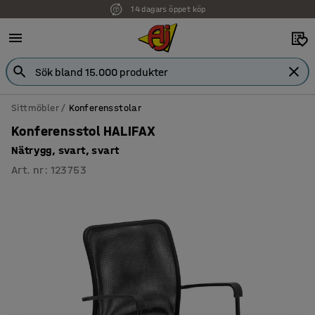
14 dagars öppet köp
Faktura för företag
Sittmöbler
Konferensstolar
Konferensstol HALIFAX
Nätrygg, svart, svart
Art. nr
:
123753