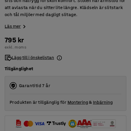
sits och nätrygg för skön komfort. Stolen har armstöd för
att avlasta när du sitter lite längre. Klädseln är slitstark
och tål miljöer med dagligt slitage.
Läs mer
795 kr
exkl. moms
Lägg till i önskelistan
Tillgänglighet
Garantitid 7 år
Produkten är tillgänglig för
Montering
&
Inbärning