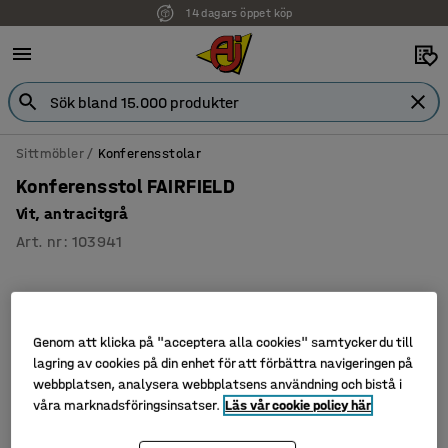
14 dagars öppet köp
Sittmöbler
Konferensstolar
Konferensstol FAIRFIELD
Vit, antracitgrå
Art. nr
:
103941
Genom att klicka på "acceptera alla cookies" samtycker du till
lagring av cookies på din enhet för att förbättra navigeringen på
webbplatsen, analysera webbplatsens användning och bistå i
våra marknadsföringsinsatser.
Läs vår cookie policy här