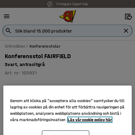
14 dagars öppet köp
Sittmöbler
Konferensstolar
Konferensstol FAIRFIELD
Svart, antracitgrå
Art. nr
:
103931
Genom att klicka på "acceptera alla cookies" samtycker du till
lagring av cookies på din enhet för att förbättra navigeringen på
webbplatsen, analysera webbplatsens användning och bistå i
våra marknadsföringsinsatser.
Läs vår cookie policy här