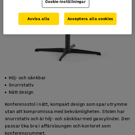
Cookie-inställningar
Avvisa alla
Acceptera alla cookies
Höj- och sänkbar
Snurrstativ
Nätt design
Konferensstol i nätt, kompakt design som spar utrymme
utan att kompromissa med bekvämligheten. Stolen har
snurrstativ och är höj- och sänkbar med gascylinder. Den
passar lika bra i affärsloungen och kontoret som
konferensrummet.