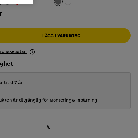
r
LÄGG I VARUKORG
 i önskelistan
ighet
ntitid 7 år
kten är tillgänglig för
Montering
&
Inbärning