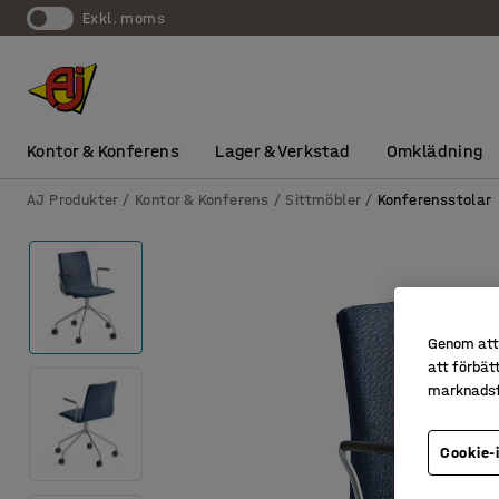
exkl. moms
Kontor & Konferens
Lager & Verkstad
Omklädning
AJ Produkter
Kontor & Konferens
Sittmöbler
Konferensstolar
Genom att 
att förbät
marknadsf
Cookie-