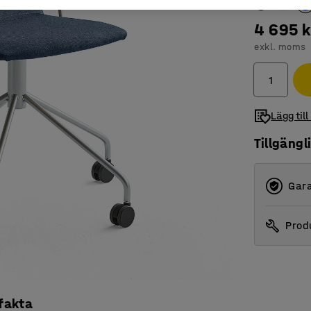
4 695 k
exkl. moms
Lägg till
Tillgängl
Gara
Produ
 fakta