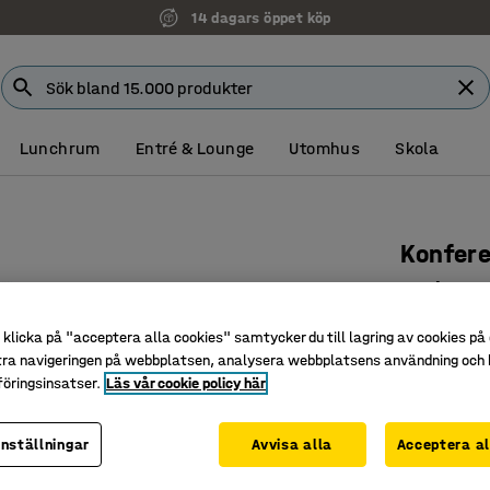
14 dagars öppet köp
Lunchrum
Entré & Lounge
Utomhus
Skola
Konfer
Med arms
Art. nr
:
137
klicka på "acceptera alla cookies" samtycker du till lagring av cookies på 
tra navigeringen på webbplatsen, analysera webbplatsens användning och b
Formpres
öringsinsatser.
Läs vår cookie policy här
Exklusivt
Nätt och 
inställningar
Avvisa alla
Acceptera al
Färg
:
Blå