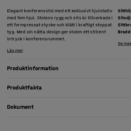
Elegant konferensstol med ett exklusivt hjulstativ
Sitthö
med fem hjul. Stolens rygg och sits är tillverkade i
Sitsd
ett formpressat stycke och klätt i kraftigt stoppat
Sittb
tyg. Med sin nätta design ger stolen ett stilrent
Bredd
intryck i konferensrummet.
Se mer
Läs mer
Produktinformation
Denna eleganta konferensstol ger ett stilfullt intryck i ko
Produktfakta
ett enda formpressat stycke och kraftigt stoppade vilket gö
tid. Ryggen är lätt välvd och sitsen är något rundad i framk
Sitthöjd
:
465
mm
med ett slittåligt tyg.
Dokument
Sitsdjup
:
380
mm
Sittbredd
:
410
mm
Det exklusiva hjulstativet är försett med fem följsamma hju
Bredd
:
600
mm
Skriv ut produktblad
utformning gör att den har en låg vikt och är lätt och smidig
Armstöd
:
Ja