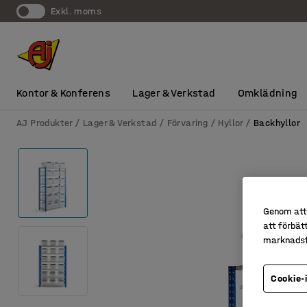
exkl. moms
Kontor & Konferens
Lager & Verkstad
Omklädning
AJ Produkter
Lager & Verkstad
Förvaring
Hyllor
Backhyllor
Genom att 
att förbät
marknadsf
Cookie-