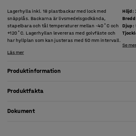
Lagerhylla inkl. 18 plastbackar med lock med
Höjd
:
snäpplås. Backarna är livsmedelsgodkända,
Bredd
stapelbara och tål temperaturer mellan -40˚C och
Djup
:
+120˚C. Lagerhyllan levereras med golvfäste och
har hyllplan som kan justeras med 50 mm intervall.
Se mer
Läs mer
Produktinformation
Detta flexibla hyllsystem med plastbackar och justerbara h
Produktfakta
inom lager, verkstad, industri med mera.
Höjd
:
2100
mm
Lagerhyllan är tillverkad av pulverlackerad stålplåt. Hylla
Dokument
Bredd
:
1365
mm
golv och är perforerade, vilket gör det möjligt att placera h
Djup
:
500
mm
Tjocklek stålplåt
:
0,9
mm
Skriv ut produktblad
Lagerhyllan har ett ryggkryss samt två gavelkryss för hög 
Backarnas storlek
:
500x390x260 mm