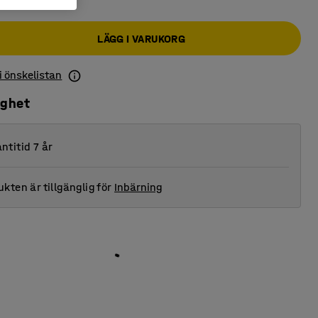
LÄGG I VARUKORG
 i önskelistan
ighet
ntitid 7 år
kten är tillgänglig för
Inbärning