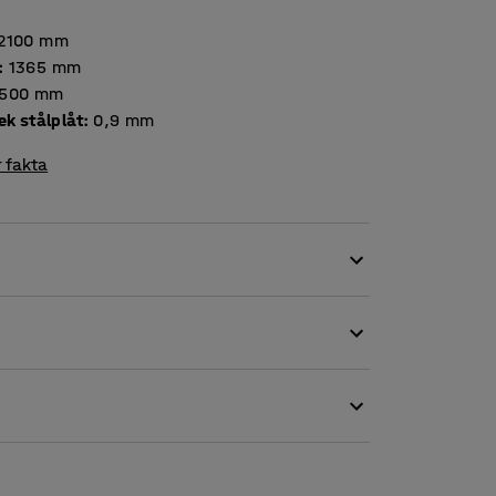
2100
mm
:
1365
mm
500
mm
Tjocklek stålplåt
:
0,9
mm
 fakta
yllplan är perfekt för sorterad förvaring
ns stolpar levereras med fötter för förankring i
yllplanen på valfri höjd.
stabilitet.