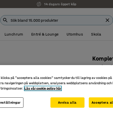
14 dagars öppet köp
Lunchrum
Entré & Lounge
Utomhus
Skola
Komplet
18 plast
Art. nr
:
266
klicka på "acceptera alla cookies" samtycker du till lagring av cookies på 
tra navigeringen på webbplatsen, analysera webbplatsens användning och b
Flexibel 
öringsinsatser.
Läs vår cookie policy här
Plastbac
Smart fö
inställningar
Avvisa alla
Acceptera al
5 715 kr