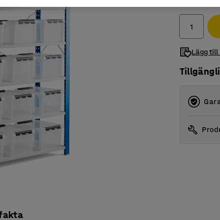
exkl. moms
Lägg till
Tillgängl
Gara
Produ
 fakta