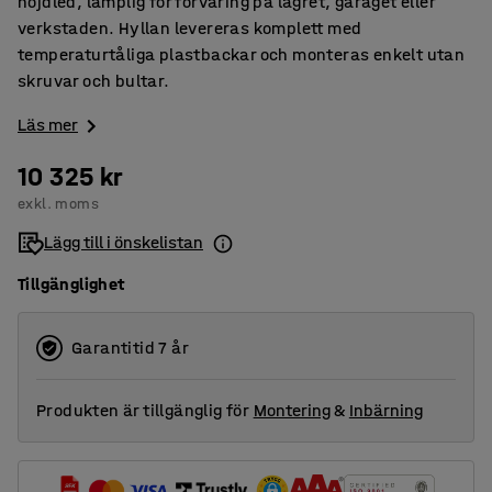
höjdled, lämplig för förvaring på lagret, garaget eller
verkstaden. Hyllan levereras komplett med
temperaturtåliga plastbackar och monteras enkelt utan
skruvar och bultar.
Läs mer
10 325 kr
exkl. moms
Lägg till i önskelistan
Tillgänglighet
Garantitid 7 år
Produkten är tillgänglig för
Montering
&
Inbärning