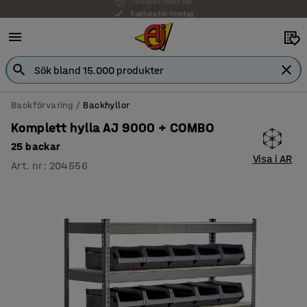
Faktura för företag
Backförvaring
Backhyllor
Komplett hylla AJ 9000 + COMBO
25 backar
Visa i AR
Art. nr
:
204556