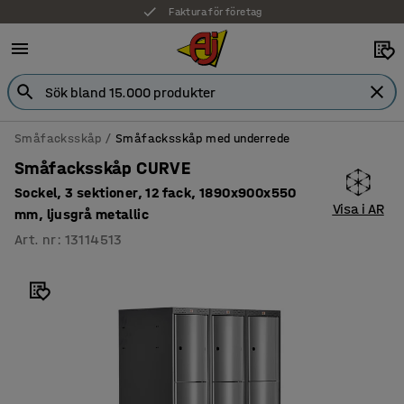
Faktura för företag
Småfacksskåp
Småfacksskåp med underrede
Småfacksskåp CURVE
Sockel, 3 sektioner, 12 fack, 1890x900x550
Visa i AR
mm, ljusgrå metallic
Art. nr
:
13114513