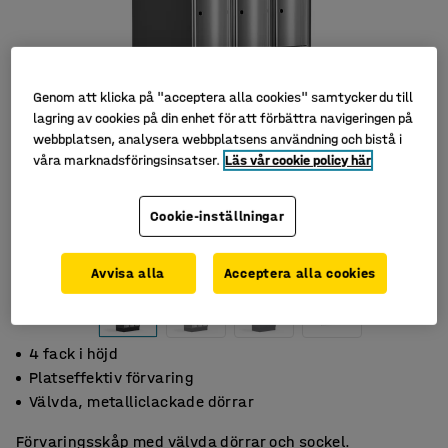
Genom att klicka på "acceptera alla cookies" samtycker du till
lagring av cookies på din enhet för att förbättra navigeringen på
webbplatsen, analysera webbplatsens användning och bistå i
våra marknadsföringsinsatser.
Läs vår cookie policy här
Cookie-inställningar
Avvisa alla
Acceptera alla cookies
4 fack i höjd
Platseffektiv förvaring
Välvda, metalliclackade dörrar
Förvaringsskåp med välvda dörrar och sockel.