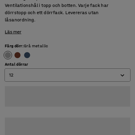
Ventilationshål i topp och botten. Varje fack har
dörrstopp och ett dörrfack. Levereras utan
låsanordning.
Läs mer
Färg dörr
:
Grå metallic
Antal dörrar
12
8
12
16