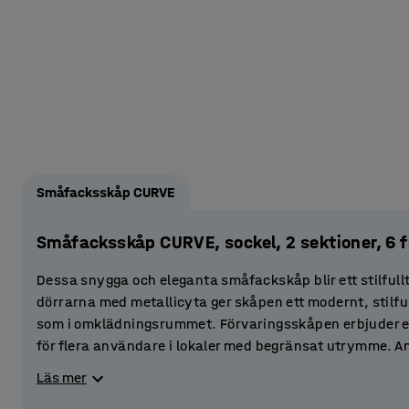
Småfacksskåp CURVE
Småfacksskåp CURVE, sockel, 2 sektioner, 6
Dessa snygga och eleganta småfackskåp blir ett stilfullt 
dörrarna med metallicyta ger skåpen ett modernt, stilful
som i omklädningsrummet. Förvaringsskåpen erbjuder effe
för flera användare i lokaler med begränsat utrymme. 
omklädningsrum, privata gym och sportklubbar. Det går ä
Läs mer
erbjuda besökare en plats att förvara kläder och värdes