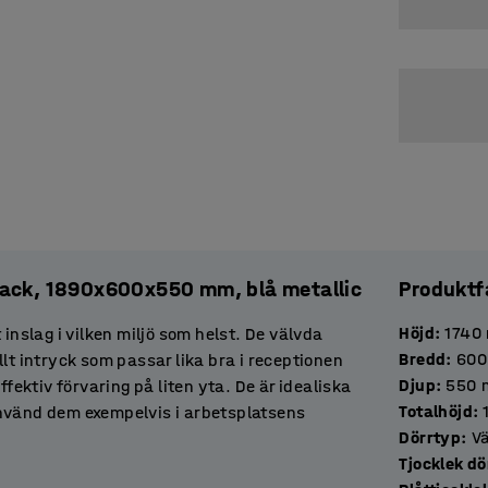
 fack, 1890x600x550 mm, blå metallic
Produktf
Höjd
:
1740
inslag i vilken miljö som helst. De välvda
Bredd
:
600
lt intryck som passar lika bra i receptionen
Djup
:
550
ktiv förvaring på liten yta. De är idealiska
Totalhöjd
:
Använd dem exempelvis i arbetsplatsens
Dörrtyp
:
Vä
ven utmärkt att placera dem i entrén för att
Tjocklek
aker.