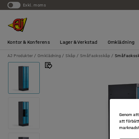
exkl. moms
Kontor & Konferens
Lager & Verkstad
Omklädning
AJ Produkter
Omklädning
Skåp
Småfacksskåp
Småfackssk
Genom att 
att förbät
marknadsf