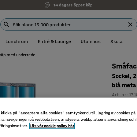
14 dagars öppet köp
Lunchrum
Entré & Lounge
Utomhus
Skola
åp med underrede
Småfac
Sockel, 
blå metal
Art. nr
:
131
3 fack i h
klicka på "acceptera alla cookies" samtycker du till lagring av cookies på 
Platseffe
tra navigeringen på webbplatsen, analysera webbplatsens användning och b
Välvda, m
öringsinsatser.
Läs vår cookie policy här
Förvaringss