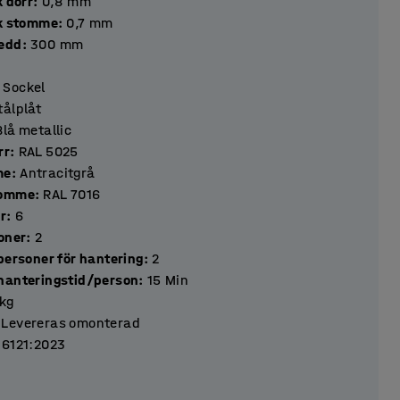
k dörr
:
0,8
mm
ek stomme
:
0,7
mm
redd
:
300
mm
Sockel
tålplåt
Blå metallic
rr
:
RAL 5025
me
:
Antracitgrå
tomme
:
RAL 7016
ar
:
6
ktioner
:
2
personer för hantering
:
2
hanteringstid/person
:
15
Min
kg
Levereras omonterad
16121:2023