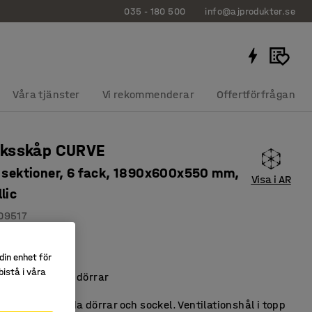
035 - 180 500
info@ajprodukter.se
Våra tjänster
Vi rekommenderar
Offertförfrågan
ksskåp CURVE
2 sektioner, 6 fack, 1890x600x550 mm,
Visa i AR
lic
09517
öjd
din enhet för
ktiv förvaring
istå i våra
etalliclackade dörrar
kåp med välvda dörrar och sockel. Ventilationshål i topp