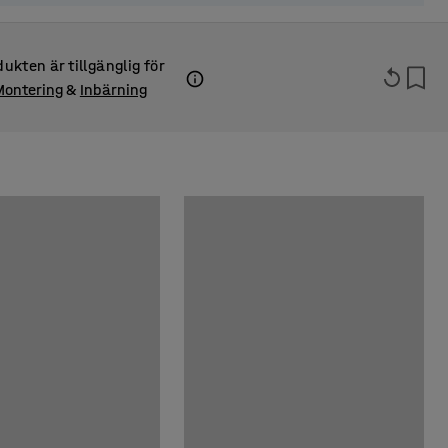
ukten är tillgänglig för
Montering
&
Inbärning