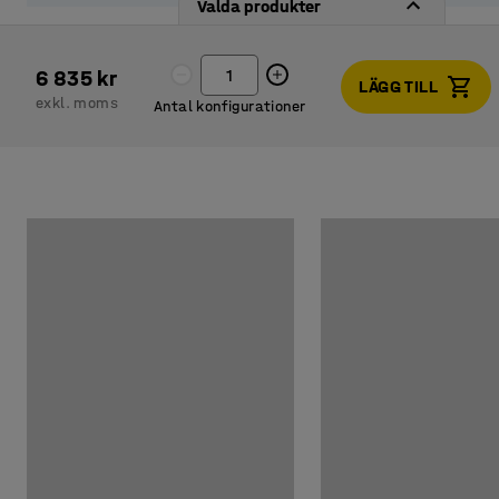
Valda produkter
6 835 kr
LÄGG TILL
exkl. moms
Antal konfigurationer