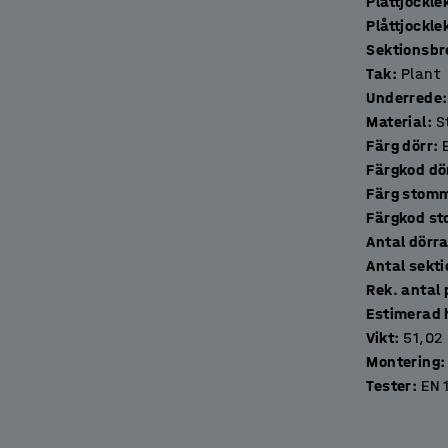
Plåttjockle
Plåttjockl
av hygienartiklar, nycklar och annat smått.
Sektionsb
entilation. Skåpen är tillverkade i en
Tak
:
Plant
älvda dörrarna med dörrstopp förstärker den
Underrede
:
Material
:
S
Färg dörr
:
ng, säljs separat.
Färgkod dö
Färg stom
Färgkod s
Antal dörr
Antal se
Rek. antal 
Estimerad 
Vikt
:
51,02
Montering
:
Tester
:
EN 