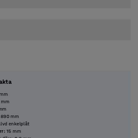
akta
mm
mm
mm
1890
mm
lvd enkelplåt
 dörr
:
15
mm