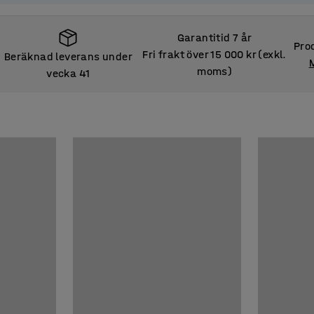
Garantitid 7 år
Prod
Fri frakt över 15 000 kr (exkl.
Beräknad leverans under
moms)
vecka 41
Beräknad leverans under
vecka 41