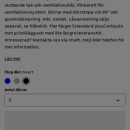
sluttande tak och ventilationshål. Förberett för
ventilationssystem. Dörrar med dörrstopp vid 90° och
gummidämpning. Inkl. sockel. Låsanordning säljs
separat, se tillbehör. Fler färger (standard plus) erbjuds
mot pristillägg och med lite längre leveranstid.
Intresserad? Kontakta oss via chatt, mejl eller telefon för
mer information.
Läs mer
Färg dörr
:
Svart
Antal dörrar
2
2
3