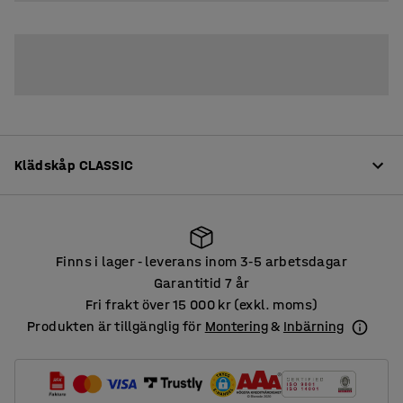
Klädskåp CLASSIC
Produktinformation
Finns i lager
leverans inom 3
5 arbetsdagar
‑
‑
Klädskåp av hög kvalitet och med många valmöjligheter.
Garantitid 7 år
Skåpen är tillverkade i en robust, helsvetsad
Fri frakt över 15 000 kr (exkl. moms)
Finns i lager
leverans inom 3
5 arbetsdagar
‑
‑
konstruktion av pulverlackerad plåt.
Produkten är tillgänglig för
Montering
&
Inbärning
De sluttande taken förhindrar att skåpstaken blir
Läs mer
förvaringsplatser. Dörrarna har dörrstopp och
gummidämpning som ger en mjuk och tyst stängning.