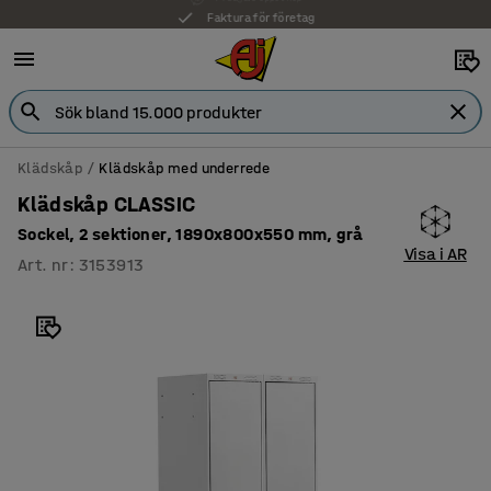
Faktura för företag
Klädskåp
Klädskåp med underrede
Klädskåp CLASSIC
Sockel, 2 sektioner, 1890x800x550 mm, grå
Visa i AR
Art. nr
:
3153913