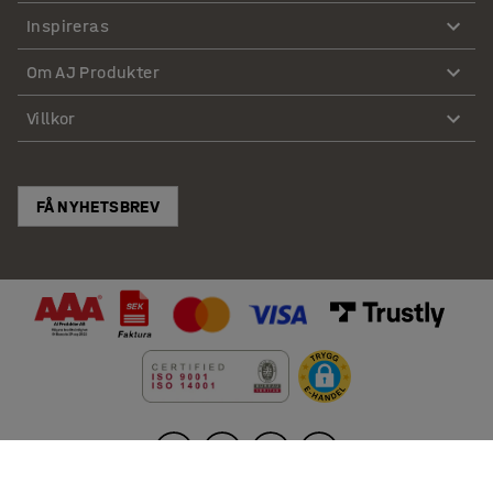
Inspireras
Om AJ Produkter
Villkor
FÅ NYHETSBREV