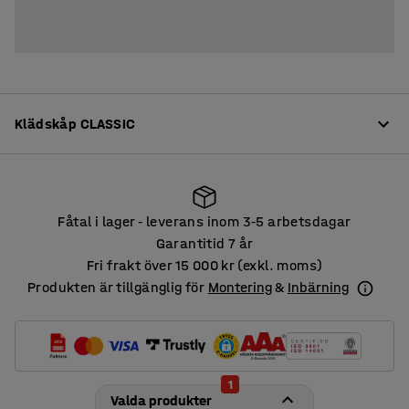
Klädskåp CLASSIC
Produktinformation
Fåtal i lager
leverans inom 3
5 arbetsdagar
‑
‑
Klädskåp av hög kvalitet och med många valmöjligheter.
Garantitid 7 år
Skåpen är tillverkade i en robust, helsvetsad
Fri frakt över 15 000 kr (exkl. moms)
Fåtal i lager
leverans inom 3
5 arbetsdagar
‑
‑
konstruktion av pulverlackerad plåt.
Produkten är tillgänglig för
Montering
&
Inbärning
Dörrarna har dörrstopp och gummidämpning som ger en
Läs mer
mjuk och tyst stängning. Ventilationshålen i stommens
botten och överkant leder ut fukt.
Produktfakta
1
Valda produkter
Höjd
:
1740
mm
Använd plåtskåpen för förvaring av kläder och personliga