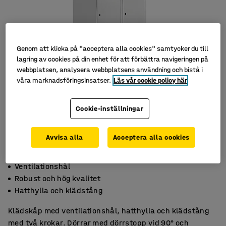
Genom att klicka på "acceptera alla cookies" samtycker du till
lagring av cookies på din enhet för att förbättra navigeringen på
webbplatsen, analysera webbplatsens användning och bistå i
våra marknadsföringsinsatser.
Läs vår cookie policy här
Cookie-inställningar
Avvisa alla
Acceptera alla cookies
Ventilationshål
Robust och hög kvalitet
Hatthylla och klädstång
Klädskåp med ventilationshål, hatthylla och klädstång
med två krokar. Dörrar med dörrstopp vid 90° och