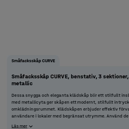
Småfacksskåp CURVE
Småfacksskåp CURVE, benstativ, 3 sektioner
metallic
Dessa snygga och eleganta klädskåp blir ett stilfullt ins
med metallicyta ger skåpen ett modernt, stilfullt intryc
omklädningsrummet. Klädskåpen erbjuder effektiv förvarin
användare i lokaler med begränsat utrymme. Använd de
omklädningsrum, privata gym och sportklubbar. Det går ä
Läs mer