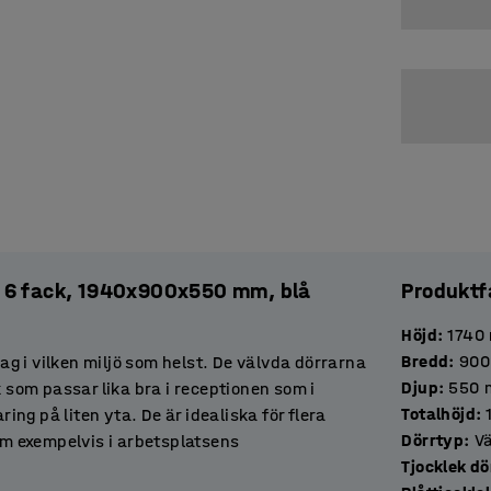
, 6 fack, 1940x900x550 mm, blå
Produktf
Höjd
:
1740
Bredd
:
900
lag i vilken miljö som helst. De välvda dörrarna
Djup
:
550
k som passar lika bra i receptionen som i
Totalhöjd
:
g på liten yta. De är idealiska för flera
Dörrtyp
:
Vä
m exempelvis i arbetsplatsens
Tjocklek
ven utmärkt att placera dem i entrén för att