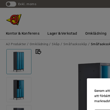
exkl. moms
Kontor & Konferens
Lager & Verkstad
Omklädning
AJ Produkter
Omklädning
Skåp
Småfacksskåp
Småfackssk
Genom att 
att förbät
marknadsf