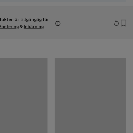
ukten är tillgänglig för
Montering
&
Inbärning