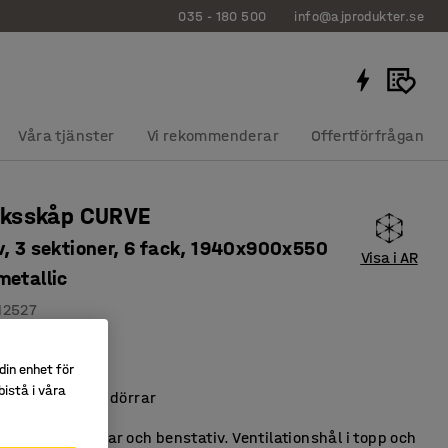
035 - 180 500
info@ajprodukter.se
Våra tjänster
Vi rekommenderar
Offertförfrågan
ksskåp CURVE
v, 3 sektioner, 6 fack, 1940x900x550
Visa i AR
metallic
12527
öjd
din enhet för
tade
istå i våra
etalliclackade dörrar
d välvda dörrar och benstativ. Ventilationshål i topp och