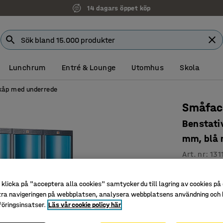
14 dagars öppet köp
Faktura för företag
Lunchrum
Entré & Lounge
Utomhus
Skola
åp med underrede
Småfac
Benstati
mm, blå 
Art. nr
:
131
2 fack i h
klicka på "acceptera alla cookies" samtycker du till lagring av cookies på 
Välutrus
tra navigeringen på webbplatsen, analysera webbplatsens användning och b
Välvda, m
öringsinsatser.
Läs vår cookie policy här
Klädskåp me