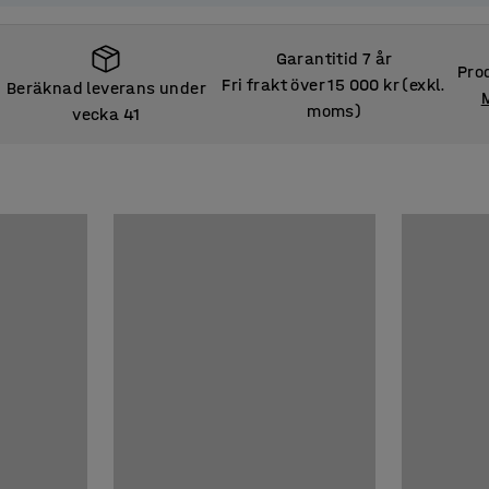
Garantitid 7 år
Prod
Fri frakt över 15 000 kr (exkl.
Beräknad leverans under
moms)
vecka 41
Beräknad leverans under
vecka 41