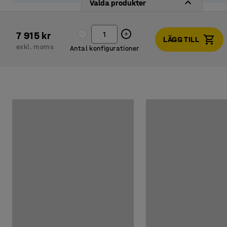
Valda produkter
7 915 kr
LÄGG TILL
exkl. moms
Antal konfigurationer