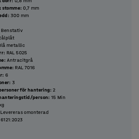
k dörr
:
0,8
mm
ek stomme
:
0,7
mm
redd
:
300
mm
Benstativ
tålplåt
Blå metallic
rr
:
RAL 5025
me
:
Antracitgrå
tomme
:
RAL 7016
ar
:
6
ktioner
:
3
personer för hantering
:
2
hanteringstid/person
:
15
Min
kg
Levereras omonterad
16121:2023