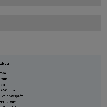
akta
mm
mm
mm
1940
mm
lvd enkelplåt
 dörr
:
15
mm