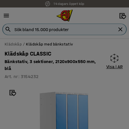
14 dagars öppet köp
Klädskåp
Klädskåp med bänkstativ
Klädskåp CLASSIC
Bänkstativ, 3 sektioner, 2120x900x550 mm,
Visa i AR
blå
Art. nr
:
3154232