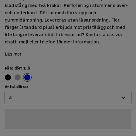
klädstång med två krokar. Perforering i stommens över-
och underkant. Dörrar med dörrstopp och
gummidämpning. Levereras utan låsanordning. Fler
färger (standard plus) erbjuds mot pristillägg och med
lite längre leveranstid. Intresserad? Kontakta oss via
chatt, mejl eller telefon för mer information.
Läs mer
Färg dörr
:
Blå
Antal dörrar
3
2
3