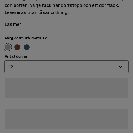
och botten. Varje fack har dörrstopp och ett dörrfack.
Levereras utan låsanordning.
Läs mer
Färg dörr
:
Grå metallic
Antal dörrar
12
8
12
16