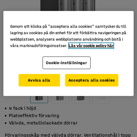
Genom att klicka på "acceptera alla cookies" samtycker du till
lagring av cookies på din enhet för att förbättra navigeringen på
webbplatsen, analysera webbplatsens användning och bistå i
våra marknadsföringsinsatser.
Läs vår cookie policy här
Cookie-inställningar
Avvisa alla
Acceptera alla cookies
4 fack i höjd
Platseffektiv förvaring
Välvda, metalliclackade dörrar
Förvaringsskåp med välvda dörrar. Ventilationshål i topp