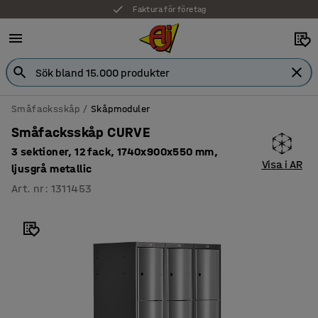
Faktura för företag
Småfacksskåp
Skåpmoduler
Småfacksskåp CURVE
3 sektioner, 12 fack, 1740x900x550 mm,
Visa i AR
ljusgrå metallic
Art. nr
:
1311453