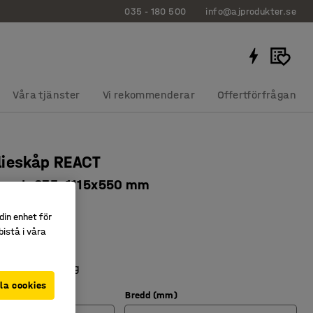
035 - 180 500
info@ajprodukter.se
Våra tjänster
Vi rekommenderar
Offertförfrågan
lieskåp REACT
ssat, 635x1115x550 mm
5243
din enhet för
istå i våra
ngande dörrar
ssat
uppsamlingstråg
la cookies
Bredd (mm)