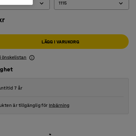
1115
kr
605
1115
LÄGG I VARUKORG
 i önskelistan
ighet
ntitid 7 år
kten är tillgänglig för
Inbärning