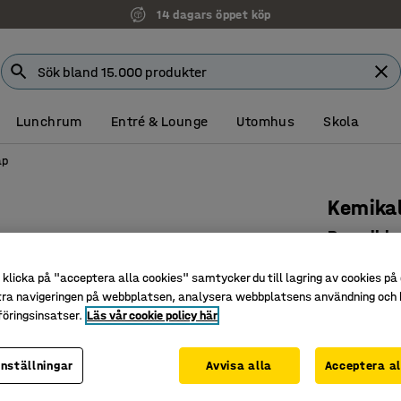
14 dagars öppet köp
Lunchrum
Entré & Lounge
Utomhus
Skola
åp
Kemika
Brandkla
Art. nr
:
75
klicka på "acceptera alla cookies" samtycker du till lagring av cookies på 
tra navigeringen på webbplatsen, analysera webbplatsens användning och b
Självstä
öringsinsatser.
Läs vår cookie policy här
Brandkla
Med ett 
inställningar
Avvisa alla
Acceptera al
Höjd (mm)