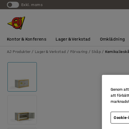
exkl. moms
Kontor & Konferens
Lager & Verkstad
Omklädning
AJ Produkter
Lager & Verkstad
Förvaring
Skåp
Kemikaliesk
Genom att 
att förbät
marknadsf
Cookie-