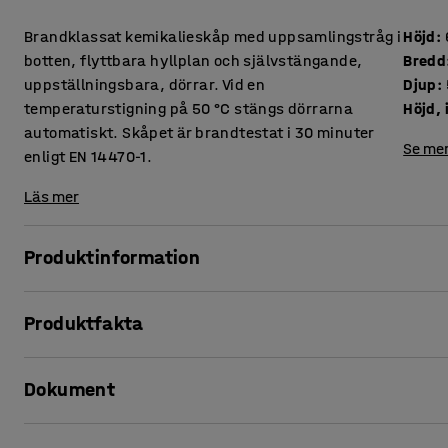
Brandklassat kemikalieskåp med uppsamlingstråg i
Höjd
:
botten, flyttbara hyllplan och självstängande,
Bredd
uppställningsbara, dörrar. Vid en
Djup
:
temperaturstigning på 50 °C stängs dörrarna
Höjd, 
automatiskt. Skåpet är brandtestat i 30 minuter
Se mer
enligt EN 14470-1.
Läs mer
Produktinformation
Rejält kemikalieskåp för trygg förvaring av brandfarliga ä
Produktfakta
Skåpet är utrustat med låsbara dörrar som låses separat. 
Höjd
:
635
mm
kan lyfta ur behållare och sen stänger dörrarna sig själv ut
Dokument
Bredd
:
1115
mm
händerna för att slå igen. Dörrarna är även uppställnings
Djup
:
550
mm
Vid en temperaturstegring på 50 °C stängs dörrarna autom
Höjd, inre
:
366
mm
Skriv ut produktblad