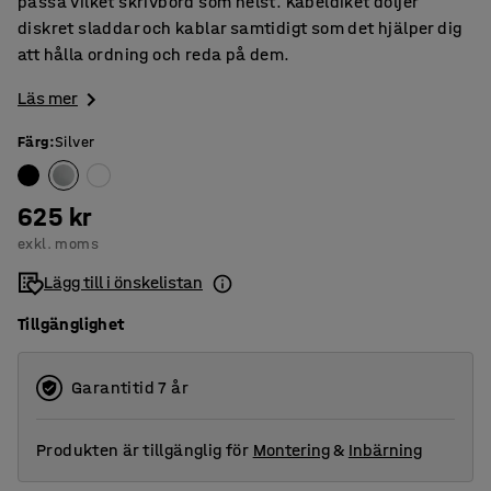
passa vilket skrivbord som helst. Kabeldiket döljer
diskret sladdar och kablar samtidigt som det hjälper dig
att hålla ordning och reda på dem.
Läs mer
Färg
:
Silver
625 kr
exkl. moms
Lägg till i önskelistan
Tillgänglighet
Garantitid 7 år
Produkten är tillgänglig för
Montering
&
Inbärning